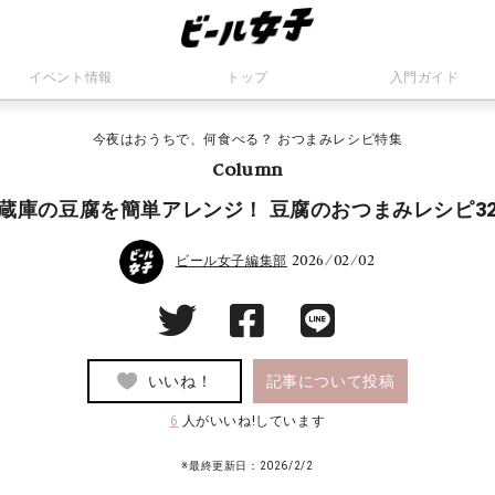
イベント情報
トップ
入門ガイド
今夜はおうちで、何食べる？ おつまみレシピ特集
Column
蔵庫の豆腐を簡単アレンジ！ 豆腐のおつまみレシピ3
2026/02/02
ビール女子編集部
いいね！
記事について投稿
6
人がいいね!しています
※最終更新日：2026
/2/2