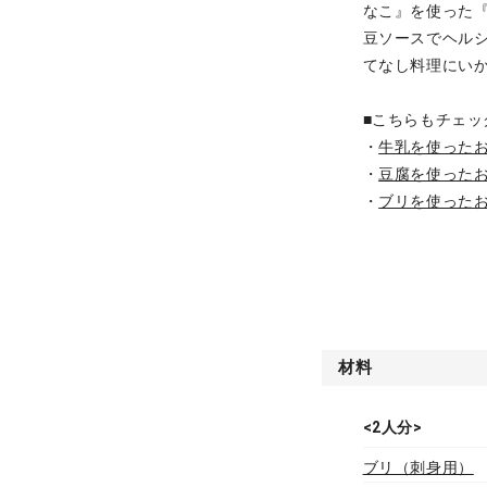
なこ』を使った
豆ソースでヘル
てなし料理にい
■こちらもチェッ
・
牛乳を使った
・
豆腐を使った
・
ブリを使った
材料
<2人分>
ブリ（刺身用）