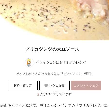
ブリカツレツの大豆ソース
ヴァイツェン
におすすめのレシピ
#おつまみレシピ
#おもてなし
#ヴァイツェン
#舞子
材料・作り方
レシピ保存
コメント・シェア
4
人がいいね!しています
の表面をカリッと揚げて、中はふっくら半レアの『ブリカツレツ』に