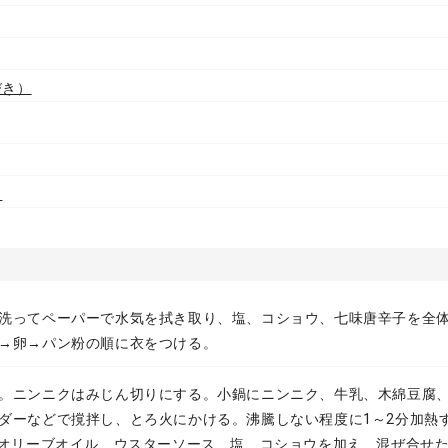
びき）
リ
洗ってペーパーで水気を拭き取り、塩、コショウ、七味唐辛子を全
→卵→パン粉の順に衣をつける。
。ニンニクはみじん切りにする。小鍋にニンニク、牛乳、木綿豆腐
ダーなどで撹拌し、とろ火にかける。沸騰しない程度に1～2分加熱
Vオリーブオイル、ウスターソース、塩、コショウを加え、混ぜ合せ