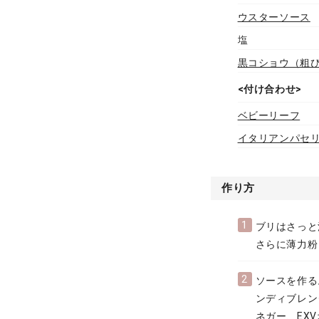
ウスターソース
塩
黒コショウ（粗
<付け合わせ>
ベビーリーフ
イタリアンパセ
作り方
1
ブリはさっと
さらに薄力粉
2
ソースを作る
ンディブレン
ネガー、EX