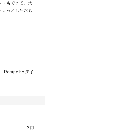
ットもできて、大
ちょっとしたおも
Recipe by 舞子
2切