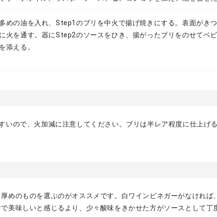
多めの油を入れ、Step1のブリを中火で揚げ焼きにする。表面がき
に火を通す。器にStep2のソースをひき、揚がったブリをのせてベ
を添える。
やすいので、火加減に注意してください。ブリは半レア程度に仕上げ
、厚めのものを選ぶのがオススメです。白ワインビネガーがなければ
けで美味しいと感じるより、少々酸味をきかせた方がソースとして丁