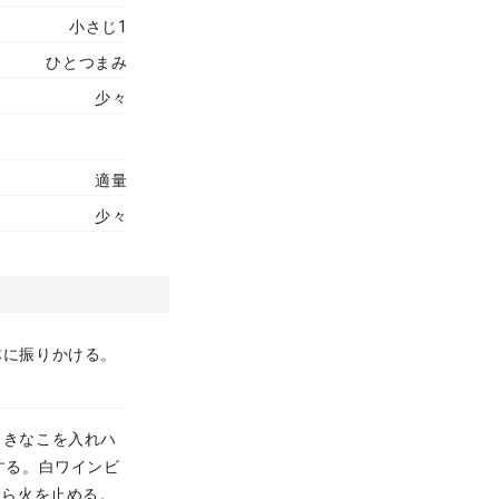
小さじ1
ひとつまみ
少々
適量
少々
体に振りかける。
、きなこを入れハ
する。白ワインビ
たら火を止める。