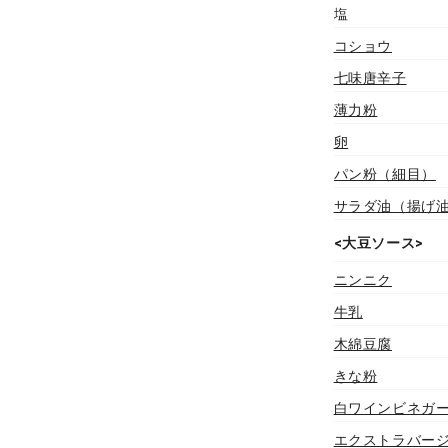
塩
コショウ
七味唐辛子
薄力粉
卵
パン粉（細目）
サラダ油（揚げ
<大豆ソース>
ニンニク
牛乳
木綿豆腐
きな粉
白ワインビネガ
エクストラバー