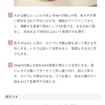
2
大きな鍋にたっぷりの水とStep1の鶏ムネ肉、長ネギの青
い部分を入れて中火にかける。鍋肌がフツフツしてきた
ら、沸騰する直前で弱火にして3分茹でる。火を止めて蓋
をし、冷めるまで30分以上おいて余熱で火を通す。
3
長ネギはみじん切り、カイワレ大根は根を切って長さを半
分にする。レタスは洗って水気をきり、適度な大きさに手
でちぎる。
4
Step2の鶏ムネ肉を5mm程度の厚さにそぎ切りする。器
にレタスを敷いてザーサイと共に盛り付け、刻んだ長ネ
ギ、カイワレ大根をのせる。ゴマを振り、好みの量のラー
油をかけて糸唐辛子を添える。
ポイント