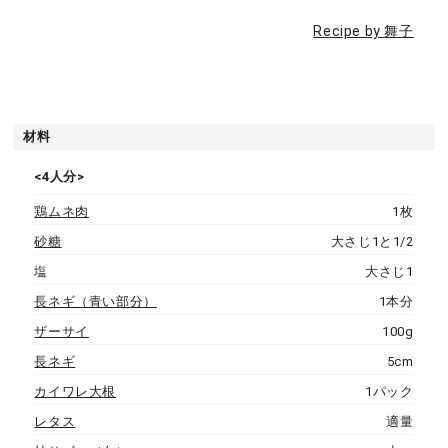
Recipe by 舞子
材料
<4人分>
鶏ムネ肉
1枚
砂糖
大さじ1と1/2
塩
大さじ1
長ネギ（青い部分）
1本分
ザーサイ
100g
長ネギ
5cm
カイワレ大根
1パック
レタス
適量