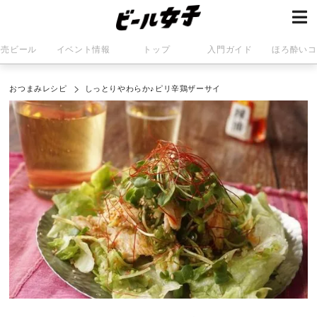
発売ビール
イベント情報
トップ
入門ガイド
ほろ酔いコ
おつまみレシピ
しっとりやわらか♪ピリ辛鶏ザーサイ