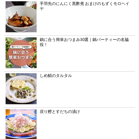
手羽先のにんにく黒酢煮 おまけのもずくモロヘイ
ヤ
鍋に合う簡単おつまみ30選｜鍋パーティーの名脇
役！
しめ鯖のタルタル
戻り鰹とすだちの漬け