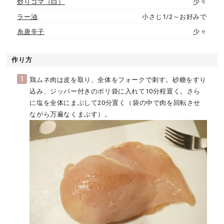
炒りゴマ（白）
少々
ラー油
小さじ1/2～お好みで
糸唐辛子
少々
作り方
1
鶏ムネ肉は皮を取り、全体をフォークで刺す。砂糖をすり
込み、ジッパー付きのポリ袋に入れて10分程置く。さら
に塩を全体にまぶして20分置く（袋の中で肉を回転させ
ながら万遍なくまぶす）。