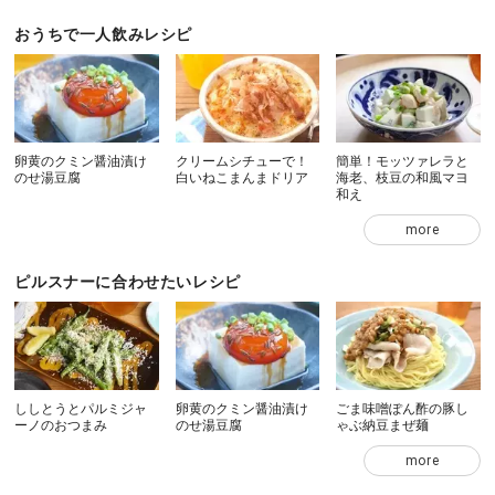
おうちで一人飲みレシピ
卵黄のクミン醤油漬け
クリームシチューで！
簡単！モッツァレラと
のせ湯豆腐
白いねこまんまドリア
海老、枝豆の和風マヨ
和え
more
ピルスナーに合わせたいレシピ
ししとうとパルミジャ
卵黄のクミン醤油漬け
ごま味噌ぽん酢の豚し
ーノのおつまみ
のせ湯豆腐
ゃぶ納豆まぜ麺
more