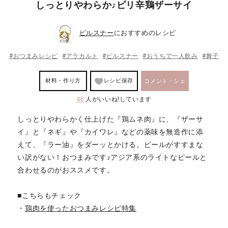
しっとりやわらか♪ピリ辛鶏ザーサイ
ピルスナー
におすすめのレシピ
#おつまみレシピ
#アラカルト
#ピルスナー
#おうちで一人飲み
#舞子
材料・作り方
レシピ保存
コメント・シェ
46
人がいいね!しています
ア
しっとりやわらかく仕上げた『鶏ムネ肉』に、『ザーサ
イ』と『ネギ』や『カイワレ』などの薬味を無造作に添
えて、『ラー油』をダーッとかける。ビールがすすまな
い訳がない！おつまみです♪アジア系のライトなビールと
合わせるのがおススメです。
■こちらもチェック
・
鶏肉を使ったおつまみレシピ特集