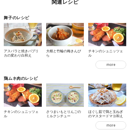
関連レシピ
舞子のレシピ
アスパラと焼きパプリ
大根と竹輪の梅きんぴ
チキンのシュニッツェ
カの変わり白和え
ら
ル
more
鶏ムネ肉のレシピ
チキンのシュニッツェ
さつまいもとりんごの
ほぐし茹で鶏と玉ねぎ
ル
ミルクシチュー
のマスタードマヨ和え
more