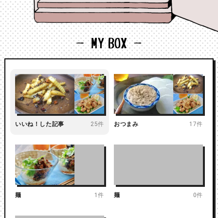
いいね！した記事
25件
おつまみ
17件
麺
1件
麺
0件