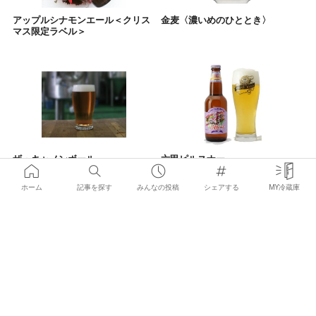
アップルシナモンエール＜クリス
金麦〈濃いめのひととき〉
マス限定ラベル＞
ザ・キャノンボール
六甲ピルスナー
ホーム
記事を探す
みんなの投稿
シェアする
MY冷蔵庫
×
お気に入りの記事を見つけて
みんなにシェアしよう！
伽羅 -Kyara-
サッポロ カンパイエール