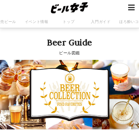
発売ビール
イベント情報
トップ
入門ガイド
ほろ酔いコ
Beer Guide
ビール図鑑