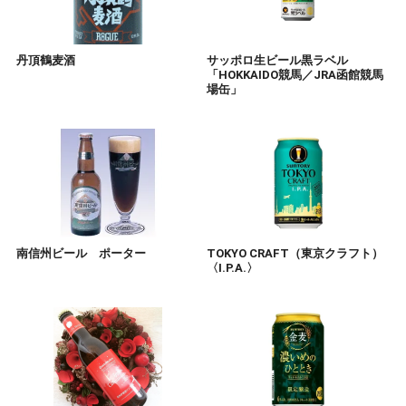
丹頂鶴麦酒
サッポロ生ビール黒ラベル
「HOKKAIDO競馬／JRA函館競馬
場缶」
南信州ビール ポーター
TOKYO CRAFT（東京クラフト）
〈I.P.A.〉