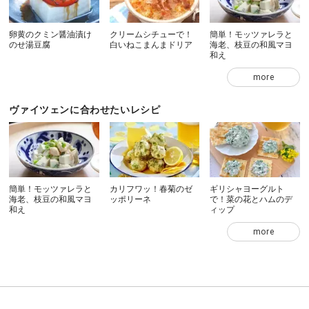
卵黄のクミン醤油漬け
クリームシチューで！
簡単！モッツァレラと
のせ湯豆腐
白いねこまんまドリア
海老、枝豆の和風マヨ
和え
more
ヴァイツェンに合わせたいレシピ
簡単！モッツァレラと
カリフワッ！春菊のゼ
ギリシャヨーグルト
海老、枝豆の和風マヨ
ッポリーネ
で！菜の花とハムのデ
和え
ィップ
more