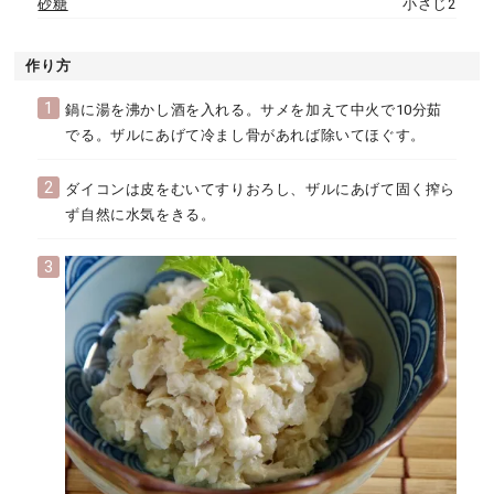
砂糖
小さじ2
作り方
1
鍋に湯を沸かし酒を入れる。サメを加えて中火で10分茹
でる。ザルにあげて冷まし骨があれば除いてほぐす。
2
ダイコンは皮をむいてすりおろし、ザルにあげて固く搾ら
ず自然に水気をきる。
3