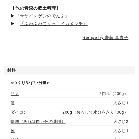
【他の青森の郷土料理】
▶︎
『サヤインゲンのでんぶ』
▶︎
『ふわふわこりっ！イカメンチ』
Recipe by 齊藤 真貴子
材料
<つくりやすい分量>
サメ
2切れ（200g）
酒
大さじ1
ダイコン
200g（おろして水分をきり100g）
味噌（あれば白い色の味噌）
大さじ2
酢
大さじ1