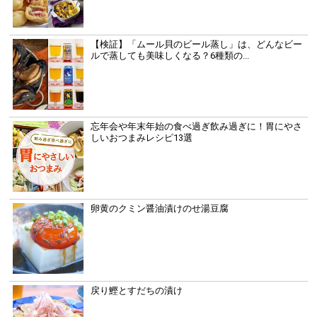
【検証】「ムール貝のビール蒸し」は、どんなビー
ルで蒸しても美味しくなる？6種類の...
忘年会や年末年始の食べ過ぎ飲み過ぎに！胃にやさ
しいおつまみレシピ13選
卵黄のクミン醤油漬けのせ湯豆腐
戻り鰹とすだちの漬け