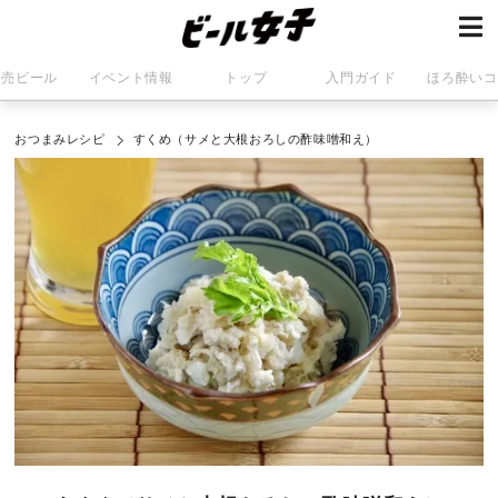
発売ビール
イベント情報
トップ
入門ガイド
ほろ酔いコ
おつまみレシピ
すくめ（サメと大根おろしの酢味噌和え）