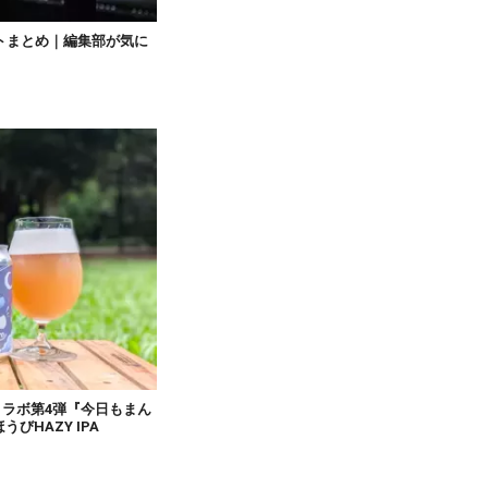
トまとめ｜編集部が気に
コラボ第4弾『今日もまん
HAZY IPA