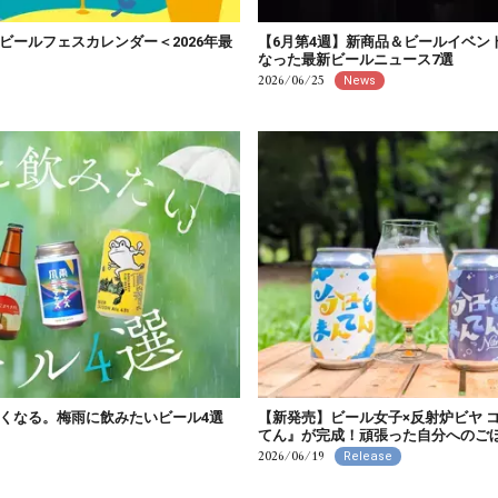
ビールフェスカレンダー＜2026年最
【6月第4週】新商品＆ビールイベン
なった最新ビールニュース7選
2026/06/25
News
くなる。梅雨に飲みたいビール4選
【新発売】ビール女子×反射炉ビヤ 
てん』が完成！頑張った自分へのごほうび
2026/06/19
Release