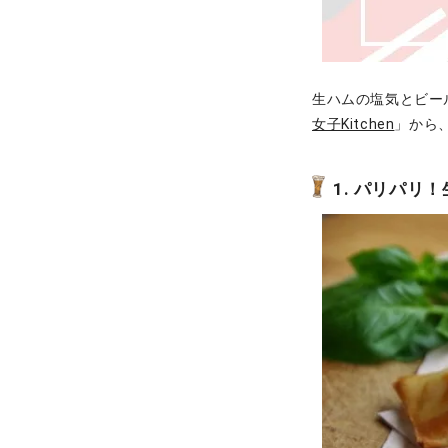
生ハムの塩気とビー
女子Kitchen
」から
1. パリパリ