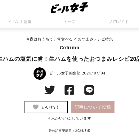
イベント情報
トップ
入門ガイド
今夜はおうちで、何食べる？ おつまみレシピ特集
Column
生ハムの塩気に虜！生ハムを使ったおつまみレシピ20
2024/07/04
ビール女子編集部
いいね！
記事について投稿
4
人がいいね!しています
最終記事更新日：2024/8/5