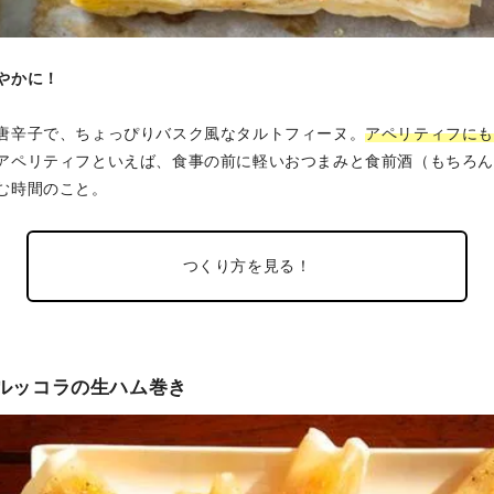
やかに！
唐辛子で、ちょっぴりバスク風なタルトフィーヌ。
アペリティフに
アペリティフといえば、食事の前に軽いおつまみと食前酒（もちろ
む時間のこと。
つくり方を見る！
、ルッコラの生ハム巻き