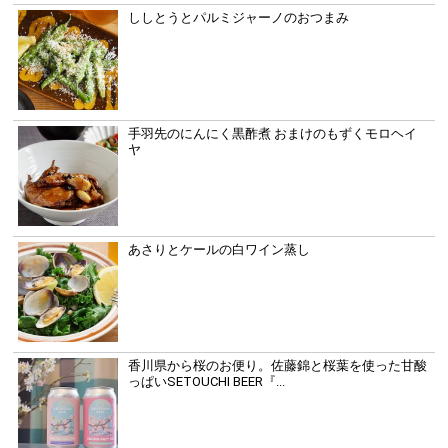
ししとうとパルミジャーノのおつまみ
手羽先のにんにく黒酢煮 おまけのもずくモロヘイ
ヤ
あさりとケールの白ワイン蒸し
香川県から桜のお便り。佐藤錦と桜葉を使った甘酸
っぱいSETOUCHI BEER『...