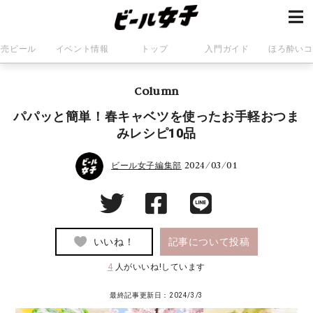
発売ビール
イベント情報
トップ
入門ガイド
ほろ酔いコ
Column
パパッと簡単！春キャベツを使ったお手軽おつま
みレシピ10品
2024/03/01
ビール女子編集部
いいね！
記事について投稿
4
人がいいね!しています
最終記事更新日：2024/3/3