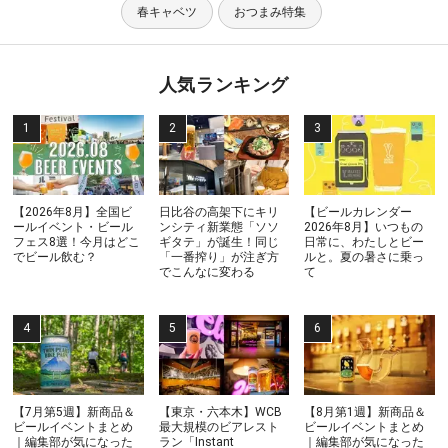
春キャベツ
おつまみ特集
人気ランキング
【2026年8月】全国ビ
日比谷の高架下にキリ
【ビールカレンダー
ールイベント・ビール
ンシティ新業態「ソソ
2026年8月】いつもの
フェス8選！今月はどこ
ギタテ」が誕生！同じ
日常に、わたしとビー
でビール飲む？
「一番搾り」が注ぎ方
ルと。夏の暑さに乗っ
でこんなに変わる
て
【7月第5週】新商品＆
【東京・六本木】WCB
【8月第1週】新商品＆
ビールイベントまとめ
最大規模のビアレスト
ビールイベントまとめ
｜編集部が気になった
ラン「Instant
｜編集部が気になった