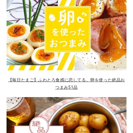
【毎日たまご】ふわとろ食感に恋してる。卵を使った絶品お
つまみ51品