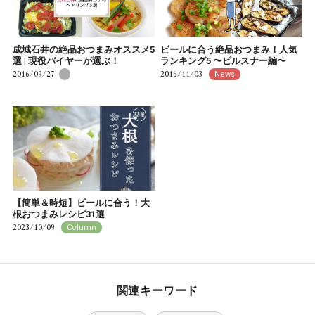
成城石井の絶品おつまみオススメ5
ビールに合う絶品おつまみ！人気
選 | 現役バイヤーが選ぶ！
ランキング5 〜ピルスナー編〜
2016/09/27
2016/11/03
News
【簡単＆時短】ビールに合う！大
根おつまみレシピ31選
2023/10/09
Column
関連キーワード