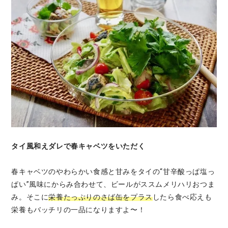
タイ風和えダレで春キャベツをいただく
春キャベツのやわらかい食感と甘みをタイの“甘辛酸っぱ塩っ
ぱい”風味にからみ合わせて、ビールがススムメリハリおつま
み。そこに
栄養たっぷりのさば缶をプラス
したら食べ応えも
栄養もバッチリの一品になりますよ〜！