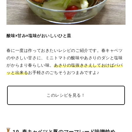
酸味×甘み×塩味がおいしいひと皿
春に一度は作っておきたいレシピのご紹介です。春キャベツ
のやさしい甘さに、ミニトマトの酸味やあさりのダシと塩味
がからまり春らしい味。
あさりの塩抜きさえしておけばパパ
ッと出来る
お手軽さのごちそうおつまみですよ♪
このレシピを見る！
10. 春キャベツと豚のマーマレード味噌炒め