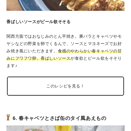
香ばしいソースがビール欲そそる
関西方面ではおなじみのとん平焼き。豚バラとキャベツやモ
ヤシなどの野菜を卵でくるんで、ソースとマヨネーズでお好
み焼き風にいただきます。
食感のやわらかい春キャベツの甘
みにフワフワ卵、香ばしいソース
が食欲とビール欲をそそり
ます♪
このレシピを見る！
6. 春キャベツとさば缶のタイ風あえもの