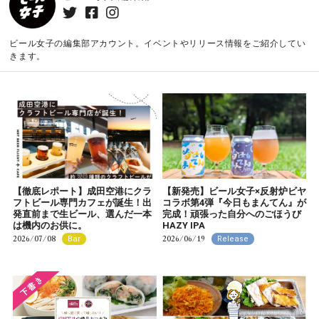
ビール女子の編集部アカウント。イベントやリリース情報をご紹介してい
きます。
【徹底レポート】成田空港にクラ
【新発売】ビール女子×反射炉ビヤ
フトビール専門カフェが誕生！出
コラボ第4弾『今日もまんてん』が
発直前まで生ビール、選んだ一本
完成！頑張った自分へのごほうび
は機内のお供に。
HAZY IPA
2026/07/08
2026/06/19
Bar
Release