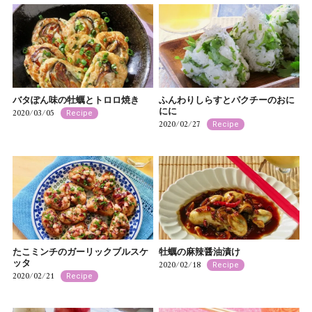
バタぽん味の牡蠣とトロロ焼き
ふんわりしらすとパクチーのおに
にに
2020/03/05
Recipe
2020/02/27
Recipe
たこミンチのガーリックブルスケ
牡蠣の麻辣醤油漬け
ッタ
2020/02/18
Recipe
2020/02/21
Recipe