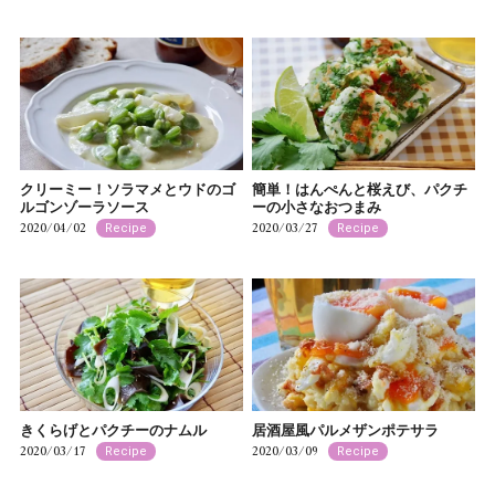
クリーミー！ソラマメとウドのゴ
簡単！はんぺんと桜えび、パクチ
ルゴンゾーラソース
ーの小さなおつまみ
2020/04/02
2020/03/27
Recipe
Recipe
きくらげとパクチーのナムル
居酒屋風パルメザンポテサラ
2020/03/17
2020/03/09
Recipe
Recipe