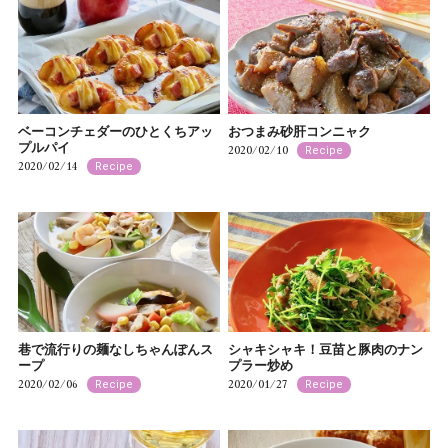
ベーコンチェダーのひとくちアッ
おつまみ砂肝コンニャク
プルパイ
2020/02/10
Recipe
2020/02/14
Recipe
巷で流行りの麺なしちゃんぽんス
シャキシャキ！豆苗と豚肉のナン
ープ
プラー炒め
2020/02/06
2020/01/27
Recipe
Recipe