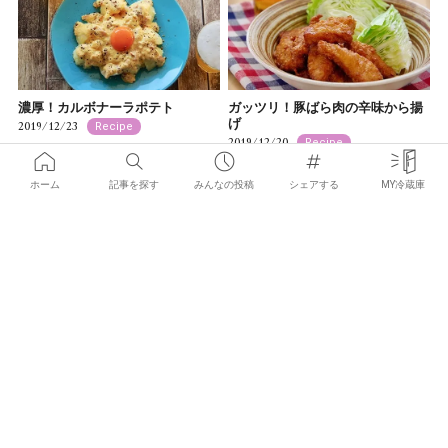
濃厚！カルボナーラポテト
ガッツリ！豚ばら肉の辛味から揚
げ
2019/12/23
Recipe
2019/12/20
Recipe
ホーム
記事を探す
みんなの投稿
シェアする
MY冷蔵庫
×
お気に入りの記事を見つけて
みんなにシェアしよう！
簡単！あさり水煮缶deクラムチャ
やきとり缶deスライダー
ウダー
2019/12/18
Recipe
2019/12/19
Recipe