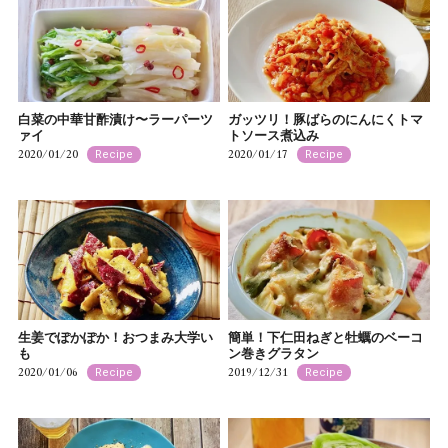
白菜の中華甘酢漬け〜ラーパーツ
ガッツリ！豚ばらのにんにくトマ
ァイ
トソース煮込み
2020/01/20
2020/01/17
Recipe
Recipe
生姜でぽかぽか！おつまみ大学い
簡単！下仁田ねぎと牡蠣のベーコ
も
ン巻きグラタン
2020/01/06
2019/12/31
Recipe
Recipe