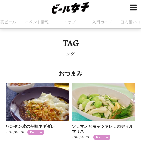
発売ビール
イベント情報
トップ
入門ガイド
ほろ酔いコ
TAG
タグ
おつまみ
ワンタン皮の辛味ネギダレ
ソラマメとモッツァレラのディル
マリネ
2020/04/09
Recipe
2020/04/03
Recipe