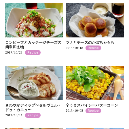
コンビーフとカッテージチーズの
ツナとチーズのかぼちゃもち
簡単和え物
2019/10/18
Recipe
2019/10/24
Recipe
さわやかディップ〜セルヴェル・
辛うまスパイシーバターコーン
ドゥ・カニュ〜
2019/10/08
Recipe
2019/10/11
Recipe