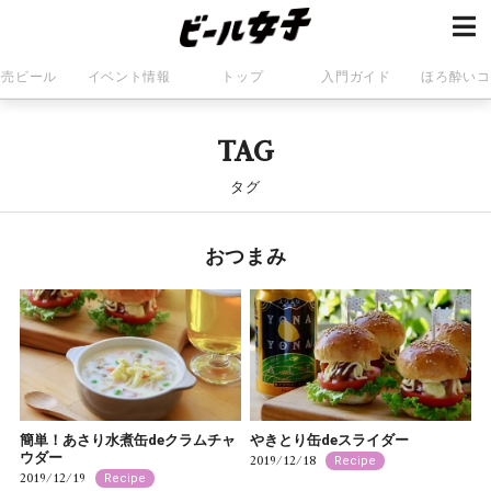
発売ビール
イベント情報
トップ
入門ガイド
ほろ酔いコ
TAG
タグ
おつまみ
簡単！あさり水煮缶deクラムチャ
やきとり缶deスライダー
ウダー
2019/12/18
Recipe
2019/12/19
Recipe