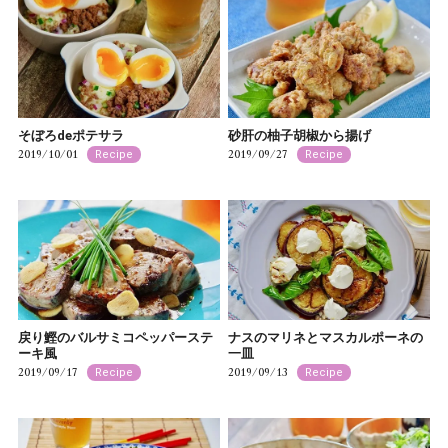
そぼろdeポテサラ
砂肝の柚子胡椒から揚げ
2019/10/01
2019/09/27
Recipe
Recipe
戻り鰹のバルサミコペッパーステ
ナスのマリネとマスカルポーネの
ーキ風
一皿
2019/09/17
2019/09/13
Recipe
Recipe