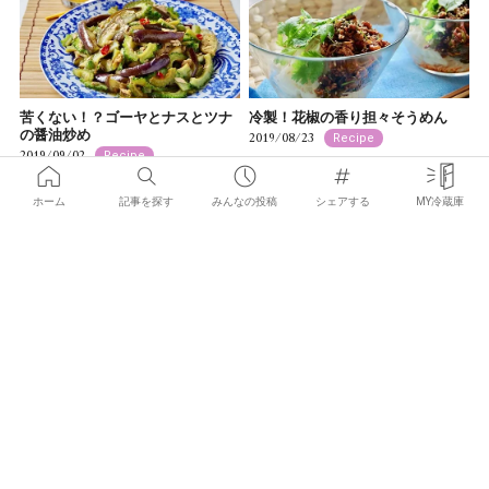
苦くない！？ゴーヤとナスとツナ
冷製！花椒の香り担々そうめん
の醤油炒め
2019/08/23
Recipe
2019/09/02
Recipe
ホーム
記事を探す
みんなの投稿
シェアする
MY冷蔵庫
×
お気に入りの記事を見つけて
みんなにシェアしよう！
冷製！豆乳のピリ辛担々スープ
ポテトのゴルゴンゾーラソース
2019/08/22
2019/08/16
Recipe
Recipe