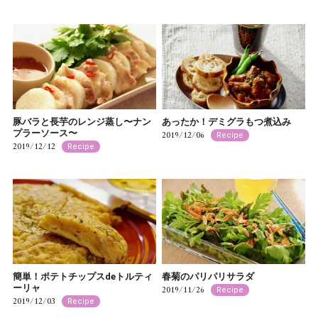
豚バラと長芋のレンジ蒸し〜ナン
あったか！デミグラもつ煮込み
プラーソース〜
2019/12/06
Recipe
2019/12/12
Recipe
簡単！ポテトチップスdeトルティ
春菊のパリパリサラダ
ーリャ
2019/11/26
Recipe
2019/12/03
Recipe