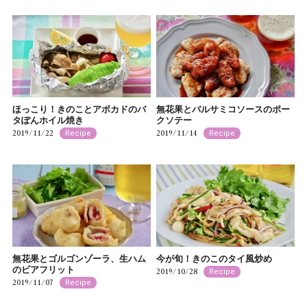
ほっこり！きのことアボカドのバ
無花果とバルサミコソースのポー
タぽんホイル焼き
クソテー
2019/11/22
2019/11/14
Recipe
Recipe
無花果とゴルゴンゾーラ、生ハム
今が旬！きのこのタイ風炒め
のビアフリット
2019/10/28
Recipe
2019/11/07
Recipe