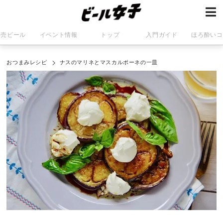
発売ビール
イベント情報
トップ
入門ガイド
ほろ酔いコ
おつまみレシピ
ナスのマリネとマスカルポーネの一皿