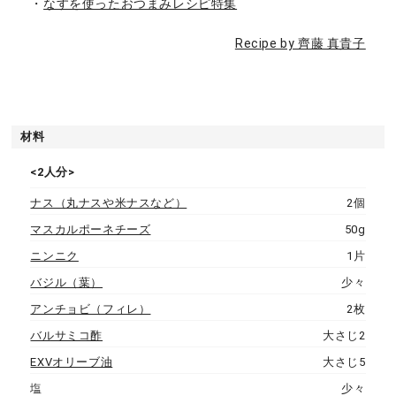
・
なすを使ったおつまみレシピ特集
Recipe by 齊藤 真貴子
材料
<2人分>
ナス（丸ナスや米ナスなど）
2個
マスカルポーネチーズ
50g
ニンニク
1片
バジル（葉）
少々
アンチョビ（フィレ）
2枚
バルサミコ酢
大さじ2
EXVオリーブ油
大さじ5
塩
少々