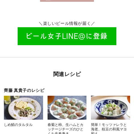
＼楽しいビール情報が届く／
関連レシピ
齊藤 真貴子のレシピ
しめ鯖のタルタル
春菊と柿、生ハムとカ
簡単！モッツァレラと
ッテージチーズのひと
海老、枝豆の和風マヨ
くち生春巻き
和え