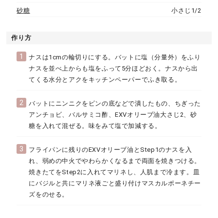
砂糖
小さじ1/2
作り方
1
ナスは1cmの輪切りにする。バットに塩（分量外）をふり
ナスを並べ上からも塩をふって5分ほどおく。ナスから出
てくる水分とアクをキッチンペーパーでふき取る。
2
バットにニンニクをビンの底などで潰したもの、ちぎった
アンチョビ、バルサミコ酢、EXVオリーブ油大さじ2、砂
糖を入れて混ぜる。味をみて塩で加減する。
3
フライパンに残りのEXVオリーブ油とStep1のナスを入
れ、弱めの中火でやわらかくなるまで両面を焼きつける。
焼きたてをStep2に入れてマリネし、人肌まで冷ます。皿
にバジルと共にマリネ液ごと盛り付けマスカルポーネチー
ズをのせる。