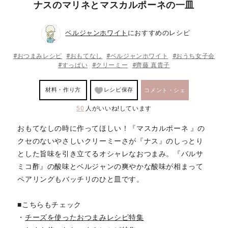
ナスのマリネとマスカルポーネの一皿
ベルジャンホワイト
におすすめのレシピ
#おつまみレシピ
#おもてなし
#ベルジャンホワイト
#おうち女子会
#すっぱい
#クリーミー
#齊藤 真貴子
材料・作り方
レシピ保存
コメント・シェ
50
人がいいね!しています
ア
おもてなしの時に作ってほしい！『マスカルポーネ 』の
クセのないやさしいクリーミーさが『ナス』のしっとり
とした旨味を引き立てるオシャレなおつまみ。『バルサ
ミコ酢』の酸味とベルジャンの爽やかな酸味が相まって
ペアリングもバッチリのひと皿です。
■こちらもチェック
・
チーズを使ったおつまみレシピ特集