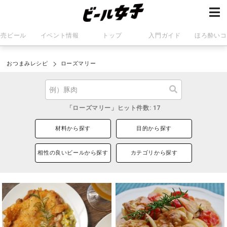
発売ビール
イベント情報
トップ
入門ガイド
ほろ酔いコ
おつまみレシピ
ローズマリー
「ローズマリー」ヒット件数: 17
材料から探す
目的から探す
相性の良いビールから探す
カテゴリから探す