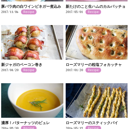
豚バラ肉の白ワインビネガー煮込み
新たけのこと生ハムのカルパッチョ
2017/11/06
2017/05/01
Recipe
Recipe
新ジャガのベーコン巻き
ローズマリーの粒塩フォカッチャ
2017/04/20
2017/01/20
Recipe
Recipe
濃厚！バターナッツのピュレ
ローズマリーのスティックパイ
2016/09/30
2016/05/19
Recipe
Recipe