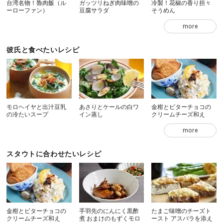
台湾名物！魯肉飯（ル
ガッツリねぎ肉味噌の
冷製！花椒の香り担々
ーローファン）
豆腐サラダ
そうめん
more
彼氏と食べたいレシピ
モロヘイヤと出汁豆乳
あさりとケールの白ワ
金柑とビターチョコの
の冷たいスープ
イン蒸し
クリームチーズ和え
more
スタウトに合わせたいレシピ
金柑とビターチョコの
手羽先のにんにく黒酢
たまご味噌のチーズト
クリームチーズ和え
煮 おまけのもずくモロ
ースト アスパラを添え