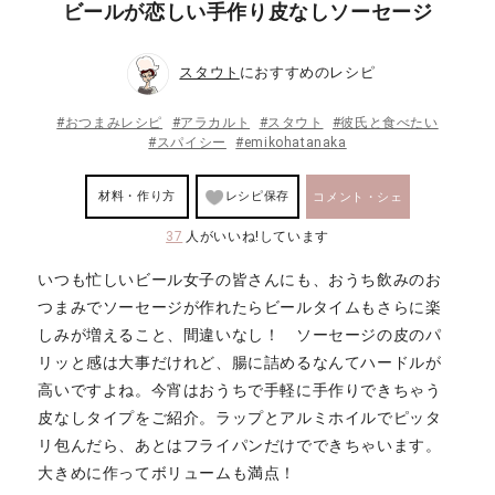
ビールが恋しい手作り皮なしソーセージ
スタウト
におすすめのレシピ
#おつまみレシピ
#アラカルト
#スタウト
#彼氏と食べたい
#スパイシー
#emikohatanaka
材料・作り方
レシピ保存
コメント・シェ
37
人がいいね!しています
ア
いつも忙しいビール女子の皆さんにも、おうち飲みのお
つまみでソーセージが作れたらビールタイムもさらに楽
しみが増えること、間違いなし！ ソーセージの皮のパ
リッと感は大事だけれど、腸に詰めるなんてハードルが
高いですよね。今宵はおうちで手軽に手作りできちゃう
皮なしタイプをご紹介。ラップとアルミホイルでピッタ
リ包んだら、あとはフライパンだけでできちゃいます。
大きめに作ってボリュームも満点！