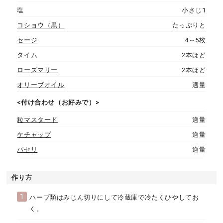
塩
小さじ1
コショウ（黒）
たっぷりと
セージ
4～5枚
タイム
2本ほど
ローズマリー
2本ほど
オリーブオイル
適量
<付け合わせ（お好みで）>
粒マスタード
適量
ケチャップ
適量
パセリ
適量
作り方
1
ハーブ類はみじん切りにして冷蔵庫で冷たくひやしてお
く。