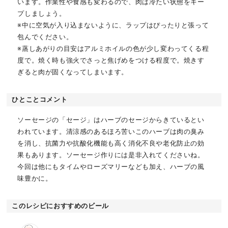
います。作業性や食感も変わるので、肉は冷たい状態をキー
プしましょう。
※中に空気が入り込まないように、ラップはぴったりと張って
包んでください。
※蒸しあがりの目安はアルミホイルの色が少し変わってくる程
度で。焼く時も強火でさっと焦げめをつける程度で。焼きす
ぎると肉が固くなってしまいます。
ひとことコメント
ソーセージの「セージ」はハーブのセージからきているとい
われています。清涼感のあるほろ苦いこのハーブは肉の臭み
を消し、抗菌力や抗酸化機能も高く消化不良や老化防止の効
果もあります。ソーセージ作りには是非入れてくださいね。
今回は他にもタイムやローズマリーなども加え、ハーブの風
味豊かに。
このレシピにおすすめのビール