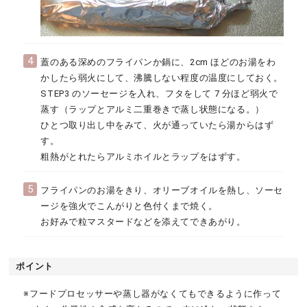
4
蓋のある深めのフライパンか鍋に、2cm ほどのお湯をわ
かしたら弱火にして、沸騰しない程度の温度にしておく。
STEP3 のソーセージを入れ、フタをして 7 分ほど弱火で
蒸す（ラップとアルミ二重巻きで蒸し状態になる。）
ひとつ取り出し中をみて、火が通っていたら湯からはず
す。
粗熱がとれたらアルミホイルとラップをはずす。
5
フライパンのお湯をきり、オリーブオイルを熱し、ソーセ
ージを強火でこんがりと色付くまで焼く。
お好みで粒マスタードなどを添えてできあがり。
ポイント
※フードプロセッサーや蒸し器がなくてもできるように作って