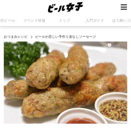
発売ビール
イベント情報
トップ
入門ガイド
ほろ酔いコ
おつまみレシピ
ビールが恋しい手作り皮なしソーセージ