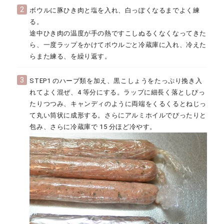
2
ボウルに豚ひき肉と塩を入れ、白っぽくなるまでよく練
る。
途中ひき肉の温度が手の熱ですこしぬるくなくなってきた
ら、一度ラップをかけてボウルごと冷蔵庫に入れ、冷えた
らまた練る、を繰り返す。
3
STEP1 のハーブ類を加え、黒こしょうをたっぷり挽き入
れてよく混ぜ、4 等分にする。ラップに細長く落としぴっ
たりつつみ、キャンディのように両端をくるくるとねじっ
て丸い筒状に成形する。さらにアルミホイルでぴったりと
包み、さらに冷蔵庫で 15 分ほど冷やす。