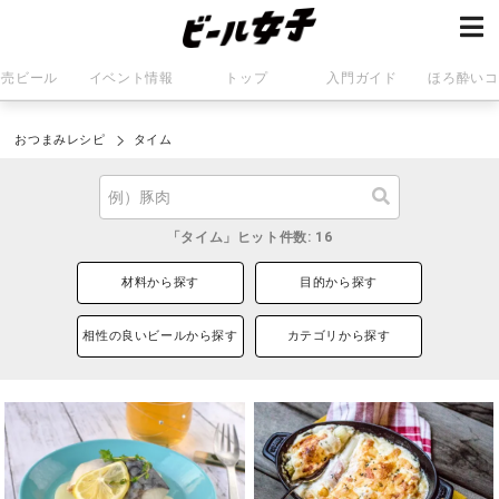
発売ビール
イベント情報
トップ
入門ガイド
ほろ酔いコ
おつまみレシピ
タイム
「タイム」ヒット件数: 16
材料から探す
目的から探す
相性の良いビールから探す
カテゴリから探す