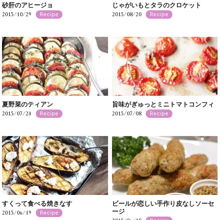
砂肝のアヒージョ
じゃがいもとタラのクロケット
2015/10/29
2015/08/20
Recipe
Recipe
夏野菜のティアン
旨味がぎゅっとミニトマトコンフィ
2015/07/24
2015/07/08
Recipe
Recipe
すくって食べる焼きなす
ビールが恋しい手作り皮なしソーセ
ージ
2015/06/19
Recipe