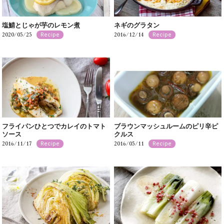
塩鯖とじゃが芋のレモン煮
ネギのグラタン
2020/05/25
2016/12/14
Recipe
Recipe
フライパンひとつでカレイのトマト
ブラウンマッシュルームのピリ辛ピ
ソース
クルス
2016/11/17
2016/05/11
Recipe
Recipe