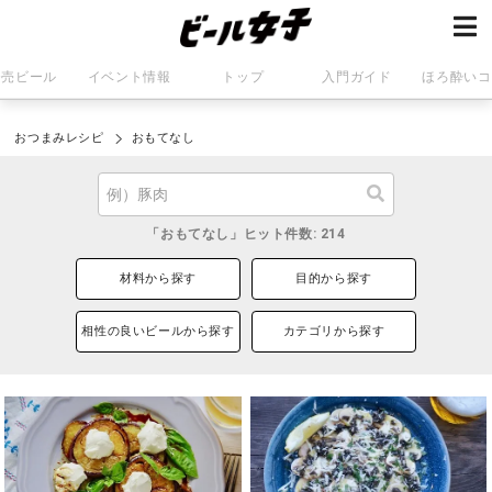
発売ビール
イベント情報
トップ
入門ガイド
ほろ酔いコ
おつまみレシピ
おもてなし
「おもてなし」ヒット件数: 214
材料から探す
目的から探す
相性の良いビールから探す
カテゴリから探す