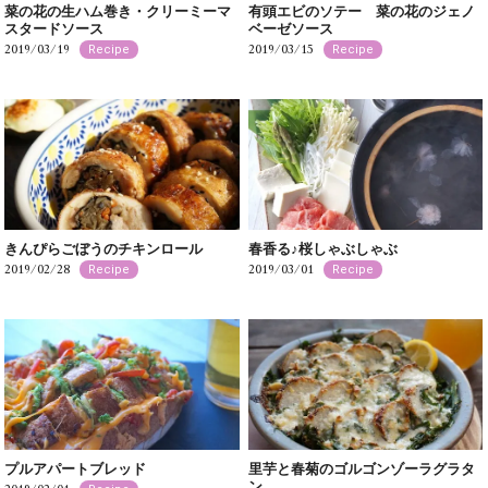
菜の花の生ハム巻き・クリーミーマ
有頭エビのソテー 菜の花のジェノ
スタードソース
ベーゼソース
2019/03/19
2019/03/15
Recipe
Recipe
きんぴらごぼうのチキンロール
春香る♪桜しゃぶしゃぶ
2019/02/28
2019/03/01
Recipe
Recipe
プルアパートブレッド
里芋と春菊のゴルゴンゾーラグラタ
ン