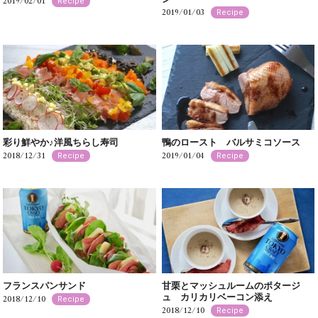
2019/02/01
Recipe
2019/01/03
Recipe
彩り鮮やか♪洋風ちらし寿司
鴨のロースト バルサミコソース
2018/12/31
2019/01/04
Recipe
Recipe
フランスパンサンド
甘栗とマッシュルームのポタージ
ュ カリカリベーコン添え
2018/12/10
Recipe
2018/12/10
Recipe