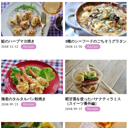
鮭のハーブマヨ焼き
3種のシーフードのごちそうグラタン
2018/11/12
2018/11/01
Recipe
Recipe
海老のタルタルパン粉焼き
糀甘酒を使ったバナナティラミス
（スイーツ番外編）
2018/09/21
Recipe
2018/09/17
Recipe