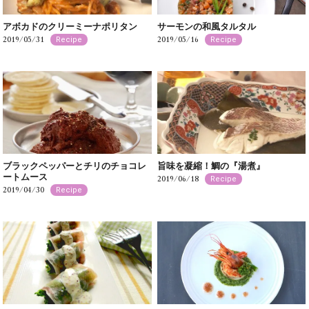
アボカドのクリーミーナポリタン
サーモンの和風タルタル
2019/05/31
2019/05/16
Recipe
Recipe
ブラックペッパーとチリのチョコレ
旨味を凝縮！鯛の『湯煮』
ートムース
2019/06/18
Recipe
2019/04/30
Recipe