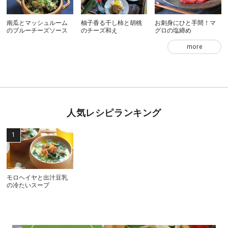
南瓜とマッシュルーム
柚子香る干し柿と胡桃
お刺身にひと手間！マ
のブルーチーズソース
のチーズ和え
グロの塩締め
more
人気レシピランキング
モロヘイヤと出汁豆乳
の冷たいスープ