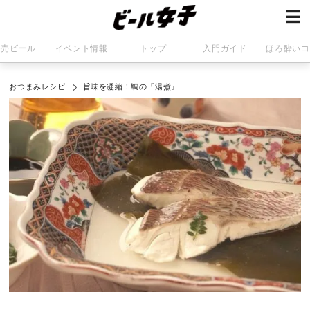
発売ビール
イベント情報
トップ
入門ガイド
ほろ酔いコ
おつまみレシピ
旨味を凝縮！鯛の『湯煮』