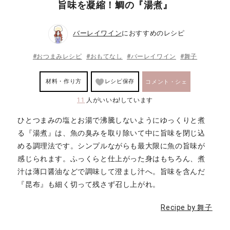
旨味を凝縮！鯛の『湯煮』
バーレイワイン
におすすめのレシピ
#おつまみレシピ
#おもてなし
#バーレイワイン
#舞子
材料・作り方
レシピ保存
コメント・シェ
11
人がいいね!しています
ア
ひとつまみの塩とお湯で沸騰しないようにゆっくりと煮
る『湯煮』は、魚の臭みを取り除いて中に旨味を閉じ込
める調理法です。シンプルながらも最大限に魚の旨味が
感じられます。ふっくらと仕上がった身はもちろん、煮
汁は薄口醤油などで調味して澄まし汁へ。旨味を含んだ
『昆布』も細く切って残さず召し上がれ。
Recipe by 舞子