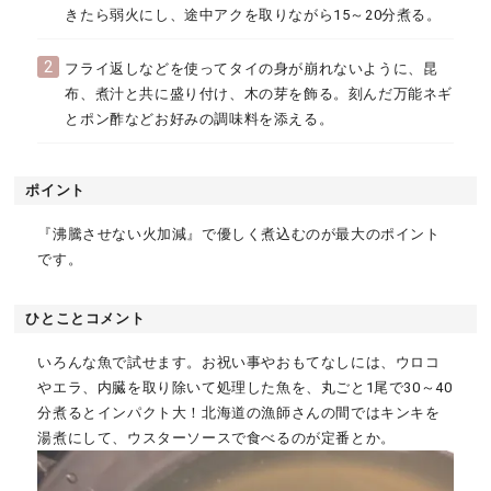
きたら弱火にし、途中アクを取りながら15～20分煮る。
2
フライ返しなどを使ってタイの身が崩れないように、昆
布、煮汁と共に盛り付け、木の芽を飾る。刻んだ万能ネギ
とポン酢などお好みの調味料を添える。
ポイント
『沸騰させない火加減』で優しく煮込むのが最大のポイント
です。
ひとことコメント
いろんな魚で試せます。お祝い事やおもてなしには、ウロコ
やエラ、内臓を取り除いて処理した魚を、丸ごと1尾で30～40
分煮るとインパクト大！北海道の漁師さんの間ではキンキを
湯煮にして、ウスターソースで食べるのが定番とか。