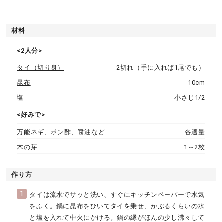
材料
<2人分>
タイ（切り身）
2切れ（手に入れば1尾でも）
昆布
10cm
塩
小さじ1/2
<好みで>
万能ネギ、ポン酢、醤油など
各適量
木の芽
1～2枚
作り方
1
タイは流水でサッと洗い、すぐにキッチンペーパーで水気
をふく。鍋に昆布をひいてタイを乗せ、かぶるくらいの水
と塩を入れて中火にかける。鍋の縁がほんの少し沸々して