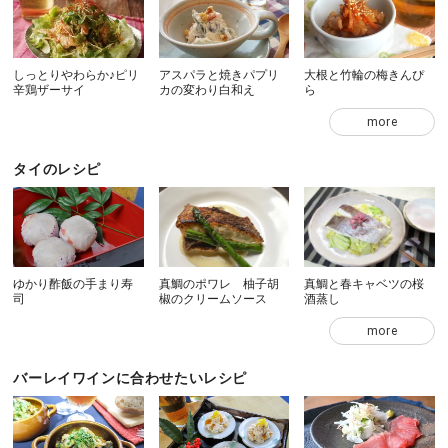
しっとりやわらか♪ピリ
アスパラと焼きパプリ
大根と竹輪の梅きんぴ
辛鶏ザーサイ
カの変わり白和え
ら
more
タイのレシピ
ゆかり酢飯の手まり寿
真鯛のポワレ 柚子胡
真鯛と春キャベツの桜
司
椒のクリームソース
酒蒸し
more
バーレイワインに合わせたいレシピ