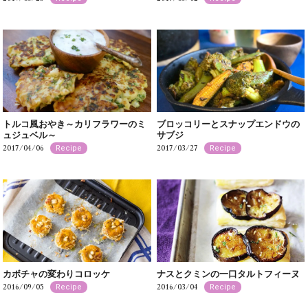
トルコ風おやき～カリフラワーのミ
ブロッコリーとスナップエンドウの
ュジュベル～
サブジ
2017/04/06
2017/03/27
Recipe
Recipe
カボチャの変わりコロッケ
ナスとクミンの一口タルトフィーヌ
2016/09/05
2016/03/04
Recipe
Recipe