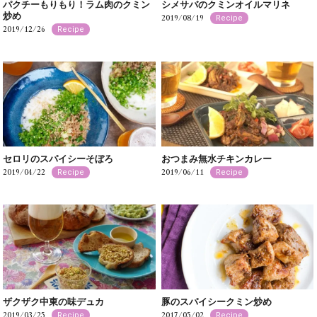
パクチーもりもり！ラム肉のクミン
シメサバのクミンオイルマリネ
炒め
2019/08/19
Recipe
2019/12/26
Recipe
セロリのスパイシーそぼろ
おつまみ無水チキンカレー
2019/04/22
2019/06/11
Recipe
Recipe
ザクザク中東の味デュカ
豚のスパイシークミン炒め
2019/03/25
2017/05/02
Recipe
Recipe