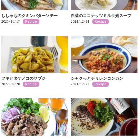
ししゃものクミンバターソテー
白菜のココナッツミルク煮スープ
2025/10/17
2024/12/14
Recipe
Recipe
フキとタケノコのサブジ
シャクっとチリレンコンカン
2022/05/20
2021/12/23
Recipe
Recipe