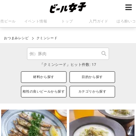
発売ビール
イベント情報
トップ
入門ガイド
ほろ酔いコ
おつまみレシピ
クミンシード
「クミンシード」ヒット件数: 17
材料から探す
目的から探す
相性の良いビールから探す
カテゴリから探す