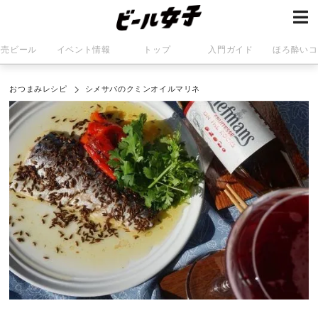
発売ビール
イベント情報
トップ
入門ガイド
ほろ酔いコ
おつまみレシピ
シメサバのクミンオイルマリネ