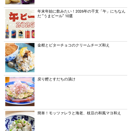
年末年始に飲みたい！2026年の干支「午」にちなん
だ “うまビール” 10選
金柑とビターチョコのクリームチーズ和え
戻り鰹とすだちの漬け
簡単！モッツァレラと海老、枝豆の和風マヨ和え