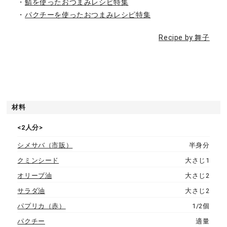
・
鯖を使ったおつまみレシピ特集
・
パクチーを使ったおつまみレシピ特集
Recipe by 舞子
材料
<2人分>
シメサバ（市販）
半身分
クミンシード
大さじ1
オリーブ油
大さじ2
サラダ油
大さじ2
パプリカ（赤）
1/2個
パクチー
適量