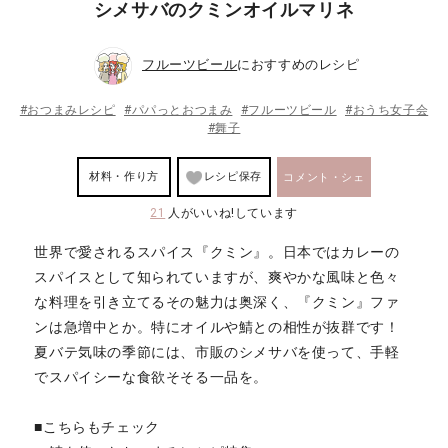
シメサバのクミンオイルマリネ
フルーツビール
におすすめのレシピ
#おつまみレシピ
#パパっとおつまみ
#フルーツビール
#おうち女子会
#舞子
材料・作り方
レシピ保存
コメント・シェ
21
人がいいね!しています
ア
世界で愛されるスパイス『クミン』。日本ではカレーの
スパイスとして知られていますが、爽やかな風味と色々
な料理を引き立てるその魅力は奥深く、『クミン』ファ
ンは急増中とか。特にオイルや鯖との相性が抜群です！
夏バテ気味の季節には、市販のシメサバを使って、手軽
でスパイシーな食欲そそる一品を。
■こちらもチェック