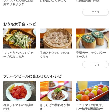
シメサバと大根の北欧
しめ鯖のコッチョリ
しめ鯖の菊花和え
風マリネサラダ
more
おうち女子会レシピ
ししとうとパルミジャ
牛肉とたけのこのシュ
春菊ガーリックバター
ーノのおつまみ
ウマイ
トースト
more
フルーツビールに合わせたいレシピ
冷やしトマトのお砂糖
きくらげの梅わさび和
ミニトマトのおひた
がけ
え
し〜柚子胡椒風味〜