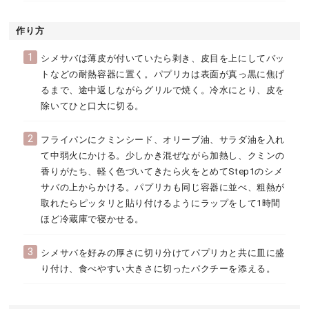
作り方
1
シメサバは薄皮が付いていたら剥き、皮目を上にしてバッ
トなどの耐熱容器に置く。パプリカは表面が真っ黒に焦げ
るまで、途中返しながらグリルで焼く。冷水にとり、皮を
除いてひと口大に切る。
2
フライパンにクミンシード、オリーブ油、サラダ油を入れ
て中弱火にかける。少しかき混ぜながら加熱し、クミンの
香りがたち、軽く色づいてきたら火をとめてStep1のシメ
サバの上からかける。パプリカも同じ容器に並べ、粗熱が
取れたらピッタリと貼り付けるようにラップをして1時間
ほど冷蔵庫で寝かせる。
3
シメサバを好みの厚さに切り分けてパプリカと共に皿に盛
り付け、食べやすい大きさに切ったパクチーを添える。