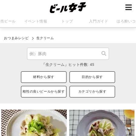
発売ビール
イベント情報
トップ
入門ガイド
ほろ酔いコ
おつまみレシピ
生クリーム
「生クリーム」ヒット件数: 45
材料から探す
目的から探す
相性の良いビールから探す
カテゴリから探す