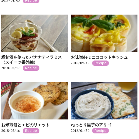
2019/01/03
Recipe
糀甘酒を使ったバナナティラミス
お味噌deミニココットキッシュ
（スイーツ番外編）
2018/09/16
Recipe
2018/09/17
Recipe
お米煎餅とエビのリエット
ねっとり里芋のアリゴ
2018/02/16
2018/01/30
Recipe
Recipe