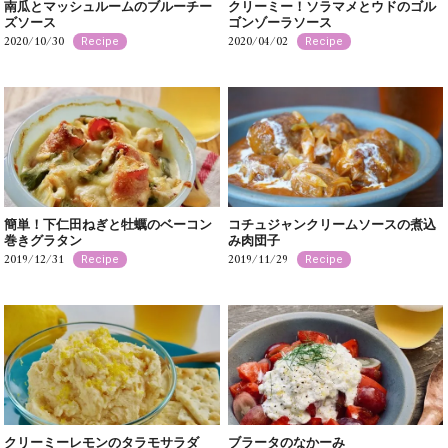
南瓜とマッシュルームのブルーチー
クリーミー！ソラマメとウドのゴル
ズソース
ゴンゾーラソース
2020/10/30
2020/04/02
Recipe
Recipe
簡単！下仁田ねぎと牡蠣のベーコン
コチュジャンクリームソースの煮込
巻きグラタン
み肉団子
2019/12/31
2019/11/29
Recipe
Recipe
クリーミーレモンのタラモサラダ
ブラータのなかーみ