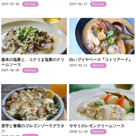
2019/07/05
2019/06/17
Recipe
Recipe
基本の塩豚と、コクうま塩豚のクリ
白いブイヤベース『コトリアード』
ームソース
2019/02/21
Recipe
2019/06/05
Recipe
里芋と春菊のゴルゴンゾーラグラタ
ササミのレモンクリームソース
ン
2018/12/10
Recipe