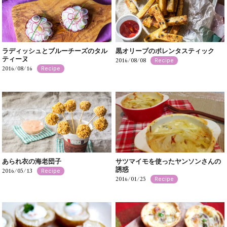
ラディッシュとブルーチーズのタル
黒オリーブのポレンタスティック
ティーヌ
2016/08/08
Recipe
2016/08/16
Recipe
あられ衣の海老団子
サツマイモを使ったヤンソンさんの
誘惑
2016/05/13
Recipe
2016/01/25
Recipe