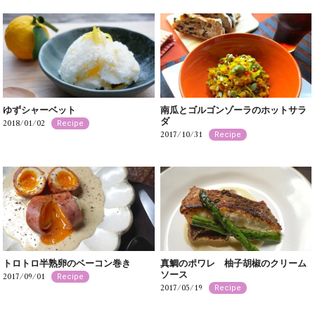
ゆずシャーベット
南瓜とゴルゴンゾーラのホットサラ
ダ
2018/01/02
Recipe
2017/10/31
Recipe
トロトロ半熟卵のベーコン巻き
真鯛のポワレ 柚子胡椒のクリーム
ソース
2017/09/01
Recipe
2017/05/19
Recipe