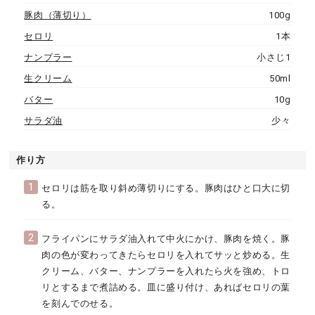
豚肉（薄切り）
100g
セロリ
1本
ナンプラー
小さじ1
生クリーム
50ml
バター
10g
サラダ油
少々
作り方
1
セロリは筋を取り斜め薄切りにする。豚肉はひと口大に切
る。
2
フライパンにサラダ油入れて中火にかけ、豚肉を焼く。豚
肉の色が変わってきたらセロリを入れてサッと炒める。生
クリーム、バター、ナンプラーを入れたら火を強め、トロ
リとするまで煮詰める。皿に盛り付け、あればセロリの葉
を刻んでのせる。