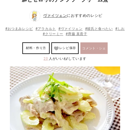
ヴァイツェン
におすすめのレシピ
#おつまみレシピ
#アラカルト
#ヴァイツェン
#彼氏と食べたい
#しお
#クリーミー
#齊藤 真貴子
材料・作り方
レシピ保存
コメント・シェ
20
人がいいね!しています
ア