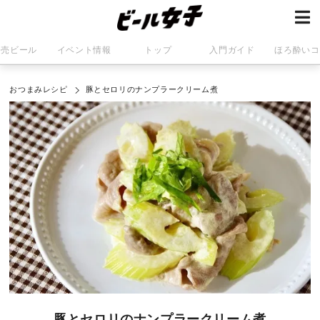
発売ビール
イベント情報
トップ
入門ガイド
ほろ酔いコ
おつまみレシピ
豚とセロリのナンプラークリーム煮
豚とセロリのナンプラークリーム煮