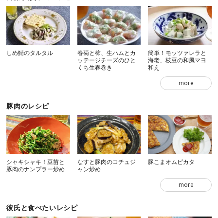
しめ鯖のタルタル
春菊と柿、生ハムとカ
簡単！モッツァレラと
ッテージチーズのひと
海老、枝豆の和風マヨ
くち生春巻き
和え
more
豚肉のレシピ
シャキシャキ！豆苗と
なすと豚肉のコチュジ
豚こまオムピカタ
豚肉のナンプラー炒め
ャン炒め
more
彼氏と食べたいレシピ