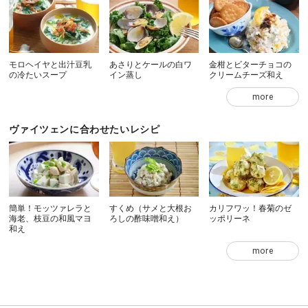
モロヘイヤと出汁豆乳
あさりとケールの白ワ
金柑とビターチョコの
の冷たいスープ
イン蒸し
クリームチーズ和え
more
ヴァイツェンに合わせたいレシピ
簡単！モッツァレラと
すくめ（サメと大根お
カリフワッ！春菊のゼ
海老、枝豆の和風マヨ
ろしの酢味噌和え）
ッポリーネ
和え
more