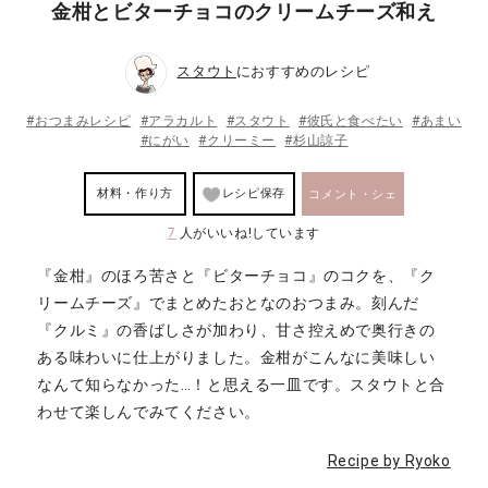
金柑とビターチョコのクリームチーズ和え
スタウト
におすすめのレシピ
#おつまみレシピ
#アラカルト
#スタウト
#彼氏と食べたい
#あまい
#にがい
#クリーミー
#杉山諒子
材料・作り方
レシピ保存
コメント・シェ
7
人がいいね!しています
ア
『金柑』のほろ苦さと『ビターチョコ』のコクを、『ク
リームチーズ』でまとめたおとなのおつまみ。刻んだ
『クルミ』の香ばしさが加わり、甘さ控えめで奥行きの
ある味わいに仕上がりました。金柑がこんなに美味しい
なんて知らなかった…！と思える一皿です。スタウトと合
わせて楽しんでみてください。
Recipe by Ryoko