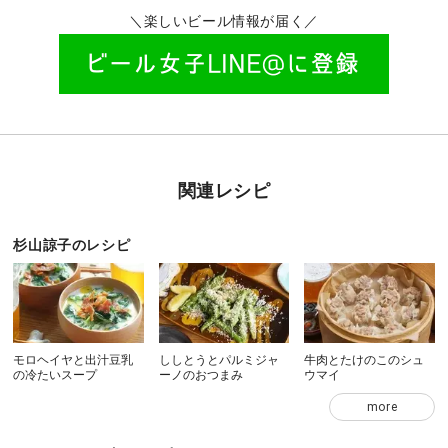
＼楽しいビール情報が届く／
関連レシピ
杉山諒子のレシピ
モロヘイヤと出汁豆乳
ししとうとパルミジャ
牛肉とたけのこのシュ
の冷たいスープ
ーノのおつまみ
ウマイ
more