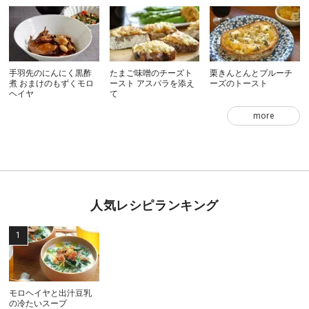
手羽先のにんにく黒酢
たまご味噌のチーズト
栗きんとんとブルーチ
煮 おまけのもずくモロ
ースト アスパラを添え
ーズのトースト
ヘイヤ
て
more
人気レシピランキング
モロヘイヤと出汁豆乳
の冷たいスープ