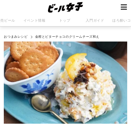
発売ビール
イベント情報
トップ
入門ガイド
ほろ酔いコ
おつまみレシピ
金柑とビターチョコのクリームチーズ和え