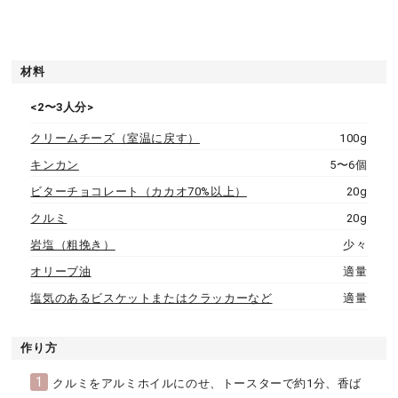
材料
<2〜3人分>
クリームチーズ（室温に戻す）
100g
キンカン
5〜6個
ビターチョコレート（カカオ70%以上）
20g
クルミ
20g
岩塩（粗挽き）
少々
オリーブ油
適量
塩気のあるビスケットまたはクラッカーなど
適量
作り方
1
クルミをアルミホイルにのせ、トースターで約1分、香ば