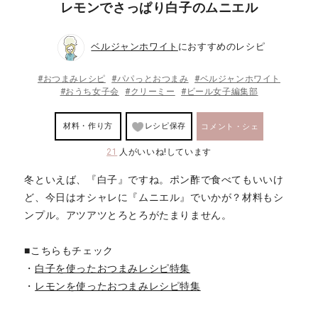
レモンでさっぱり白子のムニエル
ベルジャンホワイト
におすすめのレシピ
#おつまみレシピ
#パパっとおつまみ
#ベルジャンホワイト
#おうち女子会
#クリーミー
#ビール女子編集部
材料・作り方
レシピ保存
コメント・シェ
21
人がいいね!しています
ア
冬といえば、『白子』ですね。ポン酢で食べてもいいけ
ど、今日はオシャレに『ムニエル』でいかが？材料もシ
ンプル。アツアツとろとろがたまりません。
■こちらもチェック
・
白子を使ったおつまみレシピ特集
・
レモンを使ったおつまみレシピ特集