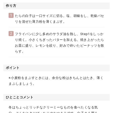
作り方
1
たらの白子は一口サイズに切る。塩、胡椒をし、乾燥パセ
リを混ぜた薄力粉を薄くまぶす。
2
フライパンに少し多めのサラダ油を熱し、Step1をしっか
り焼く。小さくちぎったバターを加える。焼き上がったら
お皿に盛り、レモンを絞り、好みで砕いたピーナッツを散
らす。
ポイント
※小麦粉をまぶすときには、余分な粉はきちんとはたき、薄く
まぶしましょう。
ひとことコメント
冬はちょっとリッチなクリーミーなものを食べたくなる気