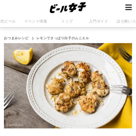
発売ビール
イベント情報
トップ
入門ガイド
ほろ酔いコ
おつまみレシピ
レモンでさっぱり白子のムニエル