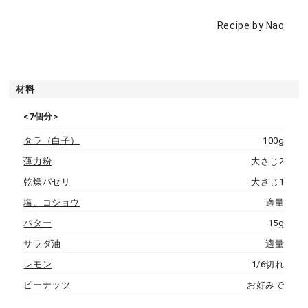
Recipe by Nao
材料
<7個分>
タラ（白子）
100g
薄力粉
大さじ2
乾燥パセリ
大さじ1
塩、コショウ
適量
バター
15g
サラダ油
適量
レモン
1/6切れ
ピーナッツ
お好みで