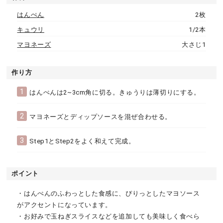
はんぺん
2枚
キュウリ
1/2本
マヨネーズ
大さじ1
作り方
1
はんぺんは2~3cm角に切る。きゅうりは薄切りにする。
2
マヨネーズとディップソースを混ぜ合わせる。
3
Step1とStep2をよく和えて完成。
ポイント
・はんぺんのふわっとした食感に、ぴりっとしたマヨソース
がアクセントになっています。
・お好みで玉ねぎスライスなどを追加しても美味しく食べら