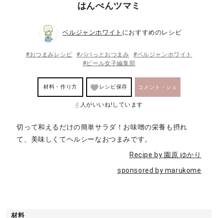
はんぺんツマミ
ベルジャンホワイト
におすすめのレシピ
#おつまみレシピ
#パパっとおつまみ
#ベルジャンホワイト
#ビール女子編集部
材料・作り方
レシピ保存
コメント・シェ
4
人がいいね!しています
ア
切って和えるだけの簡単サラダ！お味噌の栄養も摂れ
て、美味しくてヘルシーなおつまみです。
Recipe by 園原 ゆかり
sponsored by marukome
材料