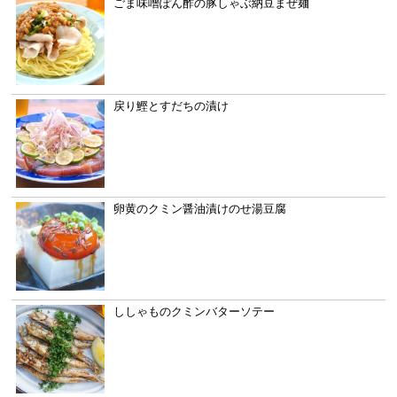
ごま味噌ぽん酢の豚しゃぶ納豆まぜ麺
戻り鰹とすだちの漬け
卵黄のクミン醤油漬けのせ湯豆腐
ししゃものクミンバターソテー