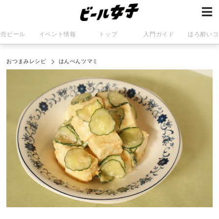
発売ビール
イベント情報
トップ
入門ガイド
ほろ酔いコ
おつまみレシピ
はんぺんツマミ