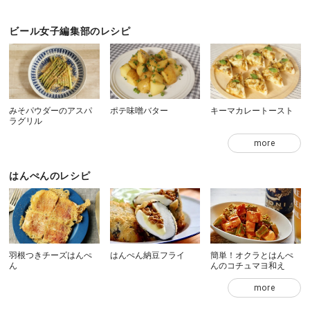
ビール女子編集部のレシピ
みそパウダーのアスパ
ポテ味噌バター
キーマカレートースト
ラグリル
more
はんぺんのレシピ
羽根つきチーズはんぺ
はんぺん納豆フライ
簡単！オクラとはんぺ
ん
んのコチュマヨ和え
more