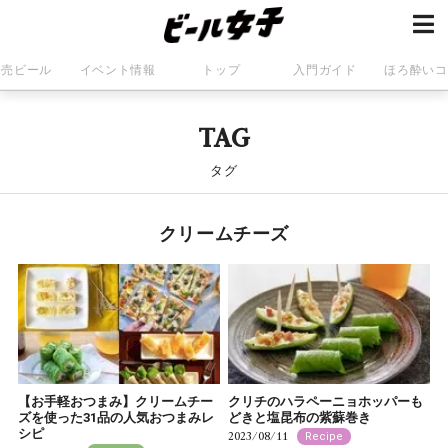
発売ビール
イベント情報
トップ
入門ガイド
ほろ酔いコ
TAG
タグ
クリームチーズ
【お手軽おつまみ】クリームチー
クリチのハラペーニョホッパーも
ズを使った31品の人気おつまみレ
どきと塩昆布の紫蘇巻き
シピ
2023/08/11
Recipe