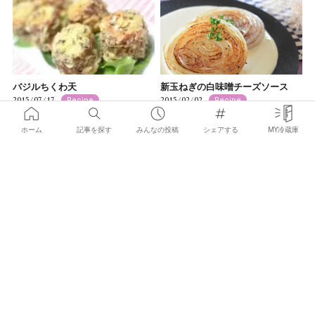
バジルちくわ天
新玉ねぎの白味噌チーズソース
2015/07/17
2015/02/02
Recipe
Recipe
ホーム
記事を探す
みんなの投稿
シェアする
MY冷蔵庫
×
お気に入りの記事を見つけて
みんなにシェアしよう！
おつまみチーズマフィン
イタリアンなトマトカップのライ
スサラダ
2014/12/05
Recipe
2014/10/07
Recipe