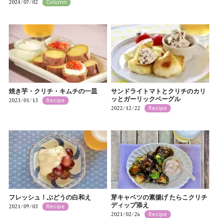
2024/07/02
Column
焼き芋・クリチ・キムチの一皿
サンドライトマトとクリチのカリ
ッとガーリックベーグル
2023/01/13
Recipe
2022/12/22
Recipe
フレッシュ！ぶどうの白和え
芽キャベツの素揚げ たらこクリチ
ディップ添え
2021/09/03
Recipe
2021/02/26
Recipe