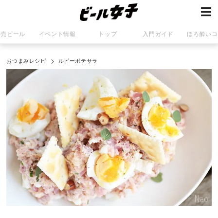
発売ビール
イベント情報
トップ
入門ガイド
ほろ酔いコ
おつまみレシピ
ルビーポテサラ