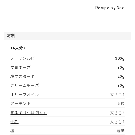
R
ecipe by Nao
材料
<4人分>
ノーザンルビー
300g
マヨネーズ
30g
粒マスタード
20g
クリームチーズ
30g
オリーブオイル
大さじ1
アーモンド
5粒
青ネギ（小口切り）
大さじ2
牛乳
大さじ1
塩
適量