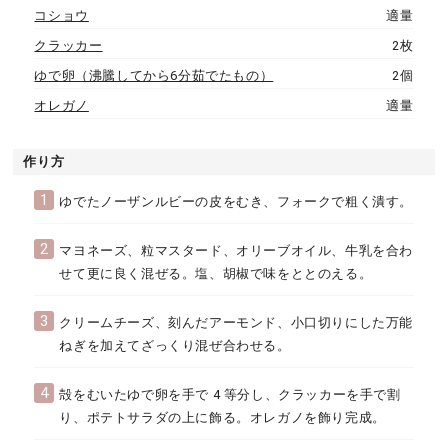
コショウ
適量
クラッカー
2枚
ゆで卵（沸騰してから6分茹でたもの）
2個
オレガノ
適量
作り方
1
ゆでたノーザンルビーの皮をむき、フォークで粗く潰す。
2
マヨネーズ、粒マスタード、オリーブオイル、牛乳を合わ
せて更に良く混ぜる。塩、胡椒で味をととのえる。
3
クリームチーズ、刻んだアーモンド、小口切りにした万能
ねぎを加えてざっくり混ぜ合わせる。
4
殻をむいたゆで卵を手で 4 等分し、クラッカーを手で割
り、ポテトサラダの上に飾る。オレガノを飾り完成。