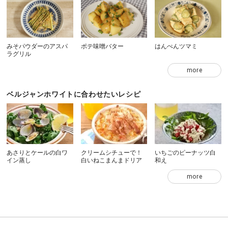
みそパウダーのアスパ
ポテ味噌バター
はんぺんツマミ
ラグリル
more
ベルジャンホワイトに合わせたいレシピ
あさりとケールの白ワ
クリームシチューで！
いちごのピーナッツ白
イン蒸し
白いねこまんまドリア
和え
more