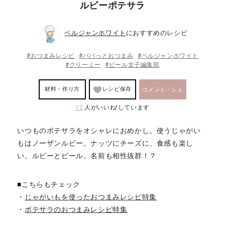
ルビーポテサラ
ベルジャンホワイト
におすすめのレシピ
#おつまみレシピ
#パパっとおつまみ
#ベルジャンホワイト
#クリーミー
#ビール女子編集部
材料・作り方
レシピ保存
コメント・シェ
12
人がいいね!しています
ア
いつものポテサラをオシャレにおめかし。使うじゃがい
もはノーザンルビー。ナッツにチーズに、食感も楽し
い。ルビーとビール。名前も相性抜群！？
■こちらもチェック
・
じゃがいもを使ったおつまみレシピ特集
・
ポテサラのおつまみレシピ特集