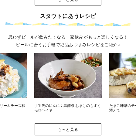
スタウトにあうレシピ
思わずビールが飲みたくなる！
家飲みがもっと楽しくなる！
ビールに合うお手軽で絶品おつまみレシピをご紹介♪
リームチーズ和
手羽先のにんにく黒酢煮 おまけのもずく
たまご味噌のチ
モロヘイヤ
添えて
もっと見る