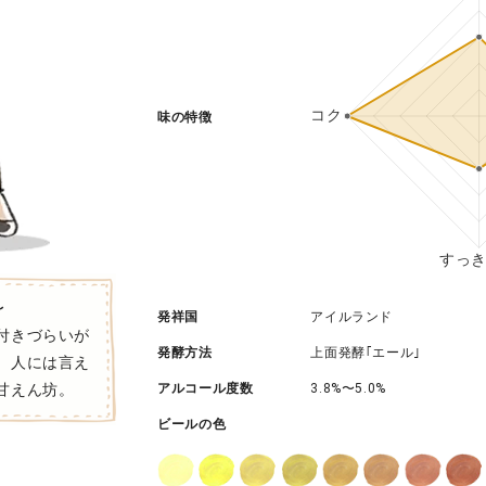
味の特徴
〜
発祥国
アイルランド
付きづらいが
発酵方法
上面発酵｢エール｣
、人には言え
甘えん坊。
アルコール度数
3.8%〜5.0%
ビールの色