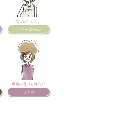
酸っぱいビール
サワーエール
燻製の香りと味わい
ラオホ