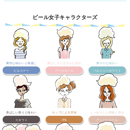
ビール女子キャラクターズ
爽快な味わいと喉越し
香ばしさとほのかな甘み
爽やかな味わい
ピルスナー
ペールエール
ベルジャンホワイト
香ばしい香りと味わい
ホップによる苦味
しっかりした苦味と甘み
スタウト
IPA
アンバーエール