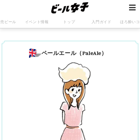
発売ビール
イベント情報
トップ
入門ガイド
ほろ酔いコ
ペールエール（PaleAle）