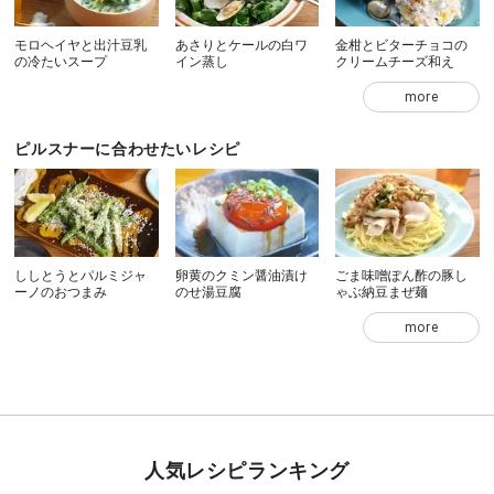
モロヘイヤと出汁豆乳
あさりとケールの白ワ
金柑とビターチョコの
の冷たいスープ
イン蒸し
クリームチーズ和え
more
ピルスナーに合わせたいレシピ
ししとうとパルミジャ
卵黄のクミン醤油漬け
ごま味噌ぽん酢の豚し
ーノのおつまみ
のせ湯豆腐
ゃぶ納豆まぜ麺
more
人気レシピランキング