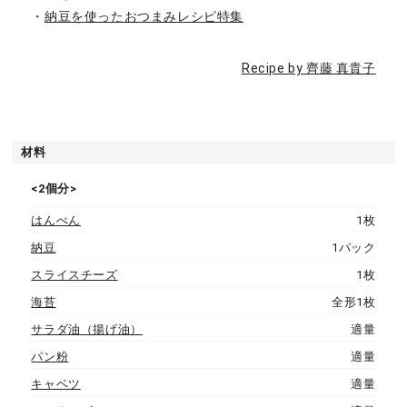
・
納豆を使ったおつまみレシピ特集
Recipe by 齊藤 真貴子
材料
<2個分>
はんぺん
1枚
納豆
1パック
スライスチーズ
1枚
海苔
全形1枚
サラダ油（揚げ油）
適量
パン粉
適量
キャベツ
適量