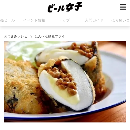
発売ビール
イベント情報
トップ
入門ガイド
ほろ酔いコ
おつまみレシピ
はんぺん納豆フライ