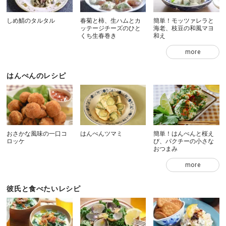
しめ鯖のタルタル
春菊と柿、生ハムとカ
簡単！モッツァレラと
ッテージチーズのひと
海老、枝豆の和風マヨ
くち生春巻き
和え
more
はんぺんのレシピ
おさかな風味の一口コ
はんぺんツマミ
簡単！はんぺんと桜え
ロッケ
び、パクチーの小さな
おつまみ
more
彼氏と食べたいレシピ