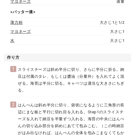
マヨネーズ
適量
<バッター液>
薄力粉
大さじ1と1/2
マヨネーズ
大さじ1
水
大さじ1
作り方
1
スライスチーズは斜め半分に切り、さらに半分に折る。納
豆は付属のタレ、もしくは醬油（分量外）を入れてよく混
ぜる。海苔は半分に切る。キャベツは適当な大きさにちぎ
る。
2
はんぺんは斜め半分に切り、袋状になるように三角形の長
辺にまな板と平行に切れ目を入れる。Step1のスライスチ
ーズを入れて納豆を半量ずつ入れる。海苔の中央にはんぺ
んの切り込み部分を斜めにあてて包みこむ。（この時納豆
がはみ出なければ、はんぺんの全体を包みこまなくてもか