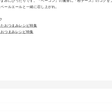
つまみにぴったりです。『ベーコン』の薫香に『粉チーズ』のコクを
はペールエールと一緒に召し上がれ。
ク
ったおつまみレシピ特集
たおつまみレシピ特集