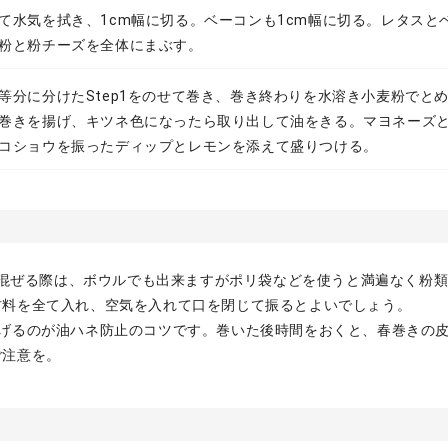
て水気を拭き、1cm幅に切る。ベーコンも1cm幅に切る。レタスと
粉と粉チーズを全体にまぶす。
等分に分けたStep1をのせて巻き、巻き終わりを水溶き小麦粉でとめ
巻きを揚げ、キツネ色になったら取り出して油をきる。マヨネーズ
コショウを振ったディップとレモンを添えて盛りつける。
料を混ぜる際は、ボウルでも出来ますがポリ袋などを使うと満遍なく粉
材料を全て入れ、空気を入れて口を閉じて振るとよいでしょう。
揚げるのが油ハネ防止のコツです。巻いた後時間をおくと、春巻きの
ご注意を。