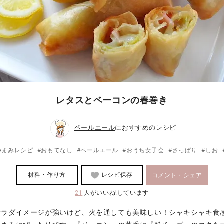
レタスとベーコンの春巻き
ペールエール
におすすめのレシピ
つまみレシピ
#おもてなし
#ペールエール
#おうち女子会
#さっぱり
#しお
材料・作り方
レシピ保存
コメント・シェア
21
人がいいね!しています
サラダイメージが強いけど、火を通しても美味しい！シャキシャキ食