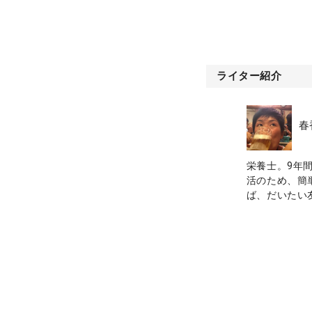
ライター紹介
春
栄養士。9年
活のため、簡
ば、だいたい