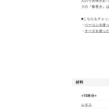
んのり苦味がお
クの『春巻き』
■こちらもチェッ
・
ベーコンを使
・
チーズを使っ
材料
<10本分>
レタス