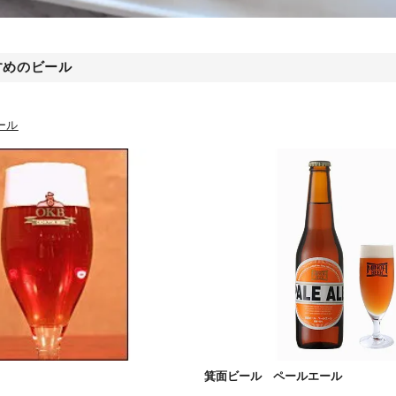
すめのビール
ール
箕面ビール ペールエール