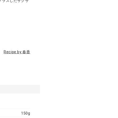
プラスしたサクサ
Recipe by 春香
150g