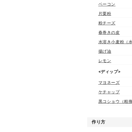
ベーコン
片栗粉
粉チーズ
春巻きの皮
水溶き小麦粉（水:
揚げ油
レモン
<ディップ>
マヨネーズ
ケチャップ
黒コショウ（粗
作り方