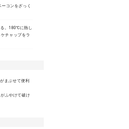
ベーコンをざっく
る。180℃に熱し
とケチャップをラ
類がまぶせて便利
皮がふやけて破け