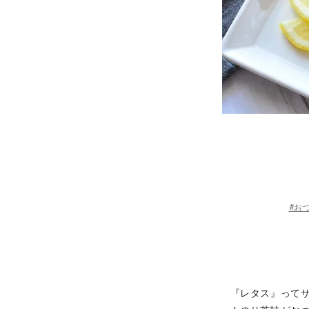
#お
『レタス』って