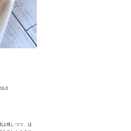
#春香
感は残しつつ、ほ