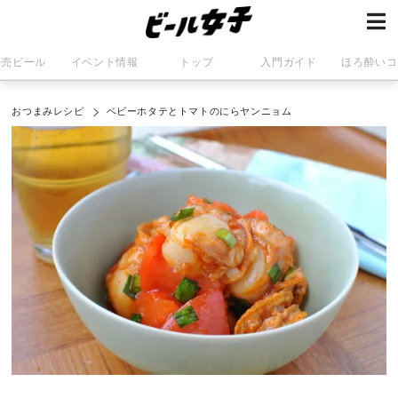
発売ビール
イベント情報
トップ
入門ガイド
ほろ酔いコ
おつまみレシピ
ベビーホタテとトマトのにらヤンニョム