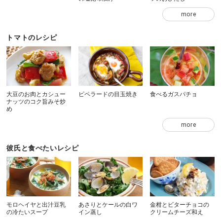
more
トマトのレシピ
大豆のお肉とカシュー
ピペラードの目玉焼き
食べるガスパチョ
ナッツのコク旨みそ炒
め
more
彼氏と食べたいレシピ
モロヘイヤと出汁豆乳
あさりとケールの白ワ
金柑とビターチョコの
の冷たいスープ
イン蒸し
クリームチーズ和え