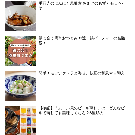
手羽先のにんにく黒酢煮 おまけのもずくモロヘイ
ヤ
鍋に合う簡単おつまみ30選｜鍋パーティーの名脇
役！
簡単！モッツァレラと海老、枝豆の和風マヨ和え
【検証】「ムール貝のビール蒸し」は、どんなビー
ルで蒸しても美味しくなる？6種類の...