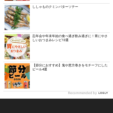
ししゃものクミンバターソテー
忘年会や年末年始の食べ過ぎ飲み過ぎに！胃にやさ
しいおつまみレシピ13選
【節分におすすめ】鬼や恵方巻きをモチーフにした
ビール4選
Recommended by