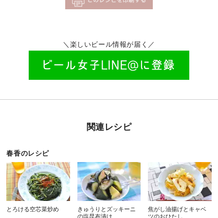
＼楽しいビール情報が届く／
関連レシピ
春香のレシピ
とろける空芯菜炒め
きゅうりとズッキーニ
焦がし油揚げとキャベ
の塩昆布漬け
ツのおひたし