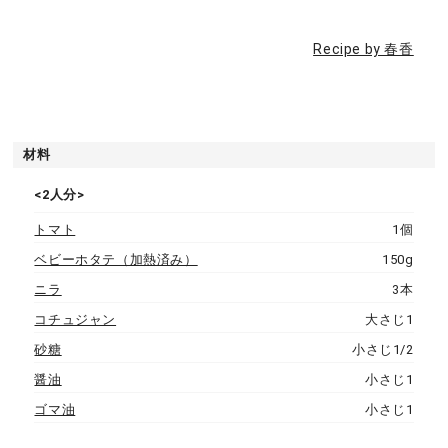
Recipe by 春香
材料
<2人分>
トマト
1個
ベビーホタテ（加熱済み）
150g
ニラ
3本
コチュジャン
大さじ1
砂糖
小さじ1/2
醤油
小さじ1
ゴマ油
小さじ1