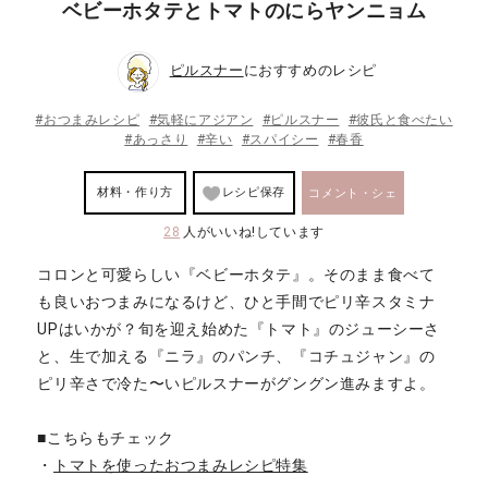
ベビーホタテとトマトのにらヤンニョム
ピルスナー
におすすめのレシピ
#おつまみレシピ
#気軽にアジアン
#ピルスナー
#彼氏と食べたい
#あっさり
#辛い
#スパイシー
#春香
材料・作り方
レシピ保存
コメント・シェ
28
人がいいね!しています
ア
コロンと可愛らしい『ベビーホタテ』。そのまま食べて
も良いおつまみになるけど、ひと手間でピリ辛スタミナ
UPはいかが？旬を迎え始めた『トマト』のジューシーさ
と、生で加える『ニラ』のパンチ、『コチュジャン』の
ピリ辛さで冷た〜いピルスナーがグングン進みますよ。
■こちらもチェック
・
トマトを使ったおつまみレシピ特集