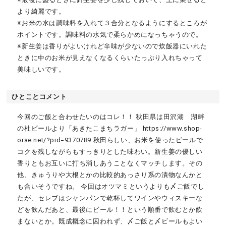
より綺麗です。
※お米の水は調味料を入れて３合分となるようにするところが
ポイントです。調味料の水気で柔らかめになっちゃうので。
※新生姜は香りがよいけれど辛味が少ないので炊飯器にいれた
ときに中のお米が見えなくなるくらいたっぷり入れちゃって
美味しいです。
ひとことコメント
今回のご飯と合わせたいのはコレ！！ 秋田県は田沢湖 湖畔
の杜ビールより「あきたこまちラガー」 https://www.shop-
orae.net/?pid=9370789 秋田らしい、お米を使ったビールで
コクを残しながらもすっきりとした味わい。新生姜の優しい
香りともお互いに打ち消しあうことなくマッチします。その
他、きゅうりや大根とかの比較的あっさり系の漬物なんかと
も合いそうですね。 今回はオツマミというよりも〆ご飯でし
たが、セレブはシャンパンで乾杯してワインやウィスキーな
どを飲んだあと、最後にビール！！という順番で飲むとか飲
まないとか。既成概念に囚われず、〆ご飯と〆ビールもよい