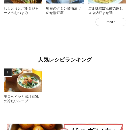
ししとうとパルミジャ
卵黄のクミン醤油漬け
ごま味噌ぽん酢の豚し
ーノのおつまみ
のせ湯豆腐
ゃぶ納豆まぜ麺
more
人気レシピランキング
モロヘイヤと出汁豆乳
の冷たいスープ