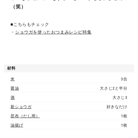
（笑）
■こちらもチェック
・
ショウガを使ったおつまみレシピ特集
材料
米
3合
醤油
大さじ2と半分
酒
大さじ3
新ショウガ
好きなだけ
昆布（だし用）
1枚
油揚げ
1枚