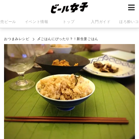
発売ビール
イベント情報
トップ
入門ガイド
ほろ酔いコ
おつまみレシピ
〆ごはんにぴったり？！新生姜ごはん