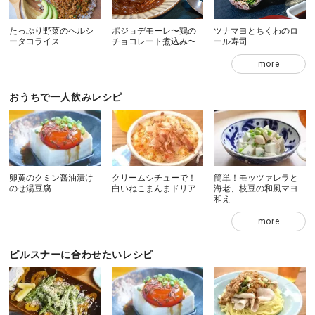
たっぷり野菜のヘルシ
ポジョデモーレ〜鶏の
ツナマヨとちくわのロ
ータコライス
チョコレート煮込み〜
ール寿司
more
おうちで一人飲みレシピ
卵黄のクミン醤油漬け
クリームシチューで！
簡単！モッツァレラと
のせ湯豆腐
白いねこまんまドリア
海老、枝豆の和風マヨ
和え
more
ピルスナーに合わせたいレシピ