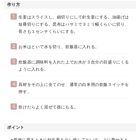
作り方
1
生姜はスライスし、細切りにして針生姜にする。油揚げは
短冊切りにする。昆布はハサミで３ミリ幅くらいに切り、
長さも１センチくらいにする。
2
お米はといで水を切り、炊飯器に入れる。
3
炊飯器に調味料を入れた上でお水が３合分の目盛りにくる
ように入れる。
4
具材をその上に全てのせ、通常の白米用の炊飯スイッチを
押す。
5
炊けたらよく混ぜて器にもる。
ポイント
※最後に盛るときに針生姜を少し残しておいて、上に乗せると