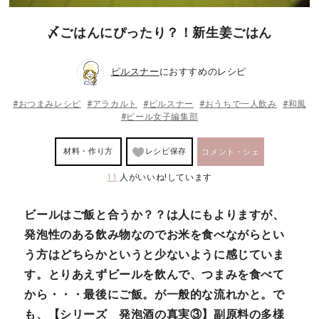
〆ごはんにぴったり？！新生姜ごはん
ピルスナー
におすすめのレシピ
#おつまみレシピ
#アラカルト
#ピルスナー
#おうちで一人飲み
#和風
#ビール女子編集部
材料・作り方
レシピ保存
コメント・シェ
11
人がいいね!しています
ア
ビールはご飯と合うか？？
は人にもよりますが、
発泡性のある飲み物なのでお米を食べながらとい
う方はどちらかというと少ないように感じていま
す。とりあえずビールを飲んで、つまみを食べて
から・・・最後にご飯。が一般的な流れかと。で
も、
【シリーズ 発泡酒の真実③】副原料の多様