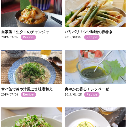
自家製！生タコのチャンジャ
パリパリ！シソ味噌の春巻き
2019/09/05
2019/08/02
Recipe
Recipe
サバ缶で冷や汁風ごま味噌和え
爽やかに香る！シソベーゼ
2019/07/08
2019/06/28
Recipe
Recipe