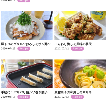
2020/08/21
Recipe
豚トロのグリル〜おろしそポン酢〜
ふんわり梅しそ風味の豚天
2020/07/27
2020/05/12
Recipe
Recipe
手軽に！パリパリ鯖シソ巻き餃子
真鱈白子の和風しそマリネ
2020/03/13
2020/02/13
Recipe
Recipe