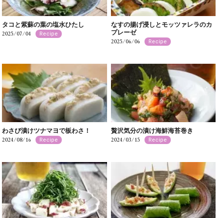
タコと紫蘇の葉の塩水ひたし
なすの揚げ浸しとモッツァレラのカ
プレーゼ
2025/07/04
Recipe
2025/06/06
Recipe
わさび漬けツナマヨで板わさ！
贅沢気分の漬け海鮮海苔巻き
2024/08/16
2024/03/15
Recipe
Recipe