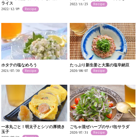
ライス
2022/11/25
Recipe
2022/12/09
Recipe
ホタテの塩なめろう
たっぷり新生姜と大葉の塩辛納豆
2021/07/30
2020/08/07
Recipe
Recipe
一本丸ごと！明太子とシソの厚焼き
ごちゃ混ぜハーブのサバ缶サラダ
玉子
2020/07/31
Recipe