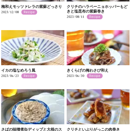
梅和えモッツァレラの紫蘇どっさり
クリチのハラペーニョホッパーもど
きと塩昆布の紫蘇巻き
2023/12/08
Recipe
2023/08/11
Recipe
イカの塩なめろう風
きくらげの梅わさび和え
2023/06/23
2023/06/30
Recipe
Recipe
さばの味噌煮缶ディップと大根のス
クリチといぶりがっこの肉巻き