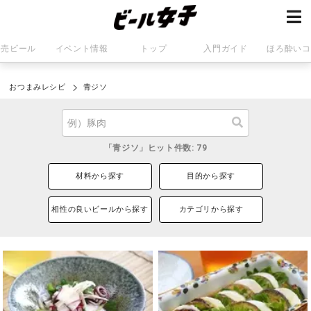
発売ビール
イベント情報
トップ
入門ガイド
ほろ酔いコ
おつまみレシピ
青ジソ
「青ジソ」ヒット件数: 79
材料から探す
目的から探す
相性の良いビールから探す
カテゴリから探す