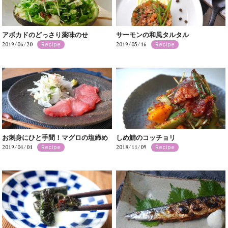
アボカドのどっさり薬味のせ
サーモンの和風タルタル
2019/06/20
2019/05/16
Recipe
Recipe
お刺身にひと手間！マグロの塩締め
しめ鯖のコッチョリ
2019/04/01
2018/11/09
Recipe
Recipe