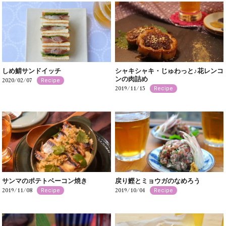
しめ鯖サンドイッチ
シャキシャキ・じゅわっと♪花レンコ
ンの肉詰め
2020/02/07
Recipe
2019/11/15
Recipe
サンマのポテトベーコン焼き
戻り鰹とミョウガのなめろう
2019/11/08
2019/10/04
Recipe
Recipe