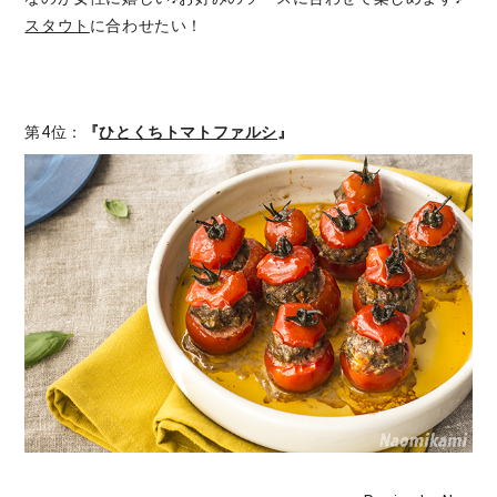
スタウト
に合わせたい！
第4位：
『
ひとくちトマトファルシ
』