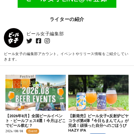
ライターの紹介
ビール女子編集部
ビール女子の編集部アカウント。イベントやリリース情報をご紹介してい
きます。
【2026年8月】全国ビールイベン
【新発売】ビール女子×反射炉ビヤ
ト・ビールフェス8選！今月はどこ
コラボ第4弾『今日もまんてん』が
でビール飲む？
完成！頑張った自分へのごほうび
HAZY IPA
2026/08/04
Event