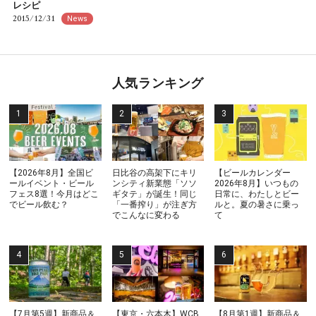
レシピ
2015/12/31
News
人気ランキング
【2026年8月】全国ビ
日比谷の高架下にキリ
【ビールカレンダー
ールイベント・ビール
ンシティ新業態「ソソ
2026年8月】いつもの
フェス8選！今月はどこ
ギタテ」が誕生！同じ
日常に、わたしとビー
でビール飲む？
「一番搾り」が注ぎ方
ルと。夏の暑さに乗っ
でこんなに変わる
て
【7月第5週】新商品＆
【東京・六本木】WCB
【8月第1週】新商品＆