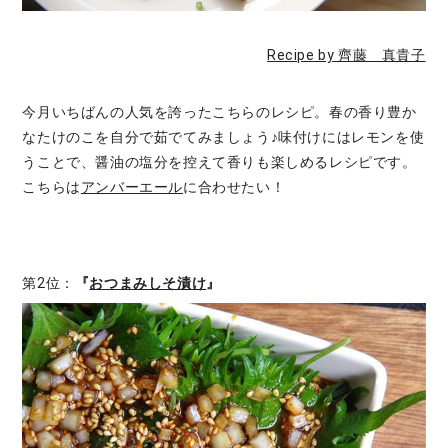
Recipe by 齊藤 真貴子
今月いちばんの人気を誇ったこちらのレシピ。春の香り豊か
なたけのこを自分で茹でてみましょう♪味付けにはレモンを使
うことで、醤油の塩分を控えて香りも楽しめるレシピです。
こちらは
アンバーエール
に合わせたい！
第2位：
『
おつまみしそ漬け
』