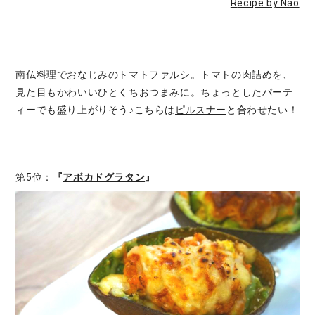
R
ecipe by Nao
南仏料理でおなじみのトマトファルシ。トマトの肉詰めを、
見た目もかわいいひとくちおつまみに。ちょっとしたパーテ
ィーでも盛り上がりそう♪こちらは
ピルスナー
と合わせたい！
第5位：
『
アボカドグラタン
』