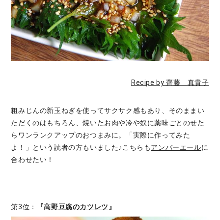
Recipe by 齊藤 真貴子
粗みじんの新玉ねぎを使ってサクサク感もあり、そのままい
ただくのはもちろん、焼いたお肉や冷や奴に薬味ごとのせた
らワンランクアップのおつまみに。「実際に作ってみた
よ！」という読者の方もいました♪こちらも
アンバーエール
に
合わせたい！
第3位：
『
高野豆腐のカツレツ
』