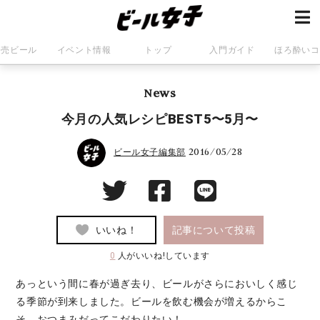
発売ビール
イベント情報
トップ
入門ガイド
ほろ酔いコ
News
今月の人気レシピBEST5〜5月〜
2016/05/28
ビール女子編集部
いいね！
記事について投稿
0
人がいいね!しています
あっという間に春が過ぎ去り、ビールがさらにおいしく感じ
る季節が到来しました。ビールを飲む機会が増えるからこ
そ、おつまみだってこだわりたい！