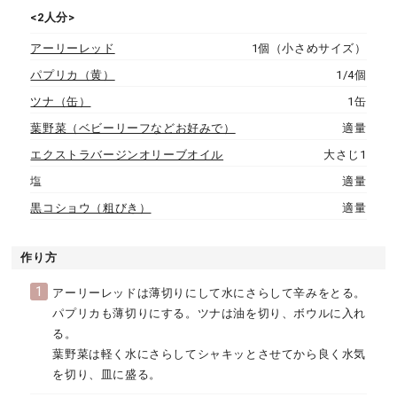
<2人分>
アーリーレッド
1個（小さめサイズ）
パプリカ（黄）
1/4個
ツナ（缶）
1缶
葉野菜（ベビーリーフなどお好みで）
適量
エクストラバージンオリーブオイル
大さじ1
塩
適量
黒コショウ（粗びき）
適量
作り方
1
アーリーレッドは薄切りにして水にさらして辛みをとる。
パプリカも薄切りにする。ツナは油を切り、ボウルに入れ
る。
葉野菜は軽く水にさらしてシャキッとさせてから良く水気
を切り、皿に盛る。