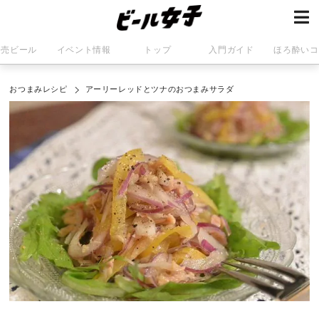
発売ビール
イベント情報
トップ
入門ガイド
ほろ酔いコ
おつまみレシピ
アーリーレッドとツナのおつまみサラダ