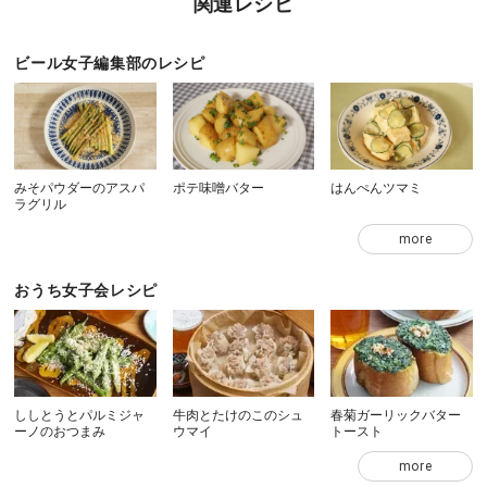
関連レシピ
ビール女子編集部のレシピ
みそパウダーのアスパ
ポテ味噌バター
はんぺんツマミ
ラグリル
more
おうち女子会レシピ
ししとうとパルミジャ
牛肉とたけのこのシュ
春菊ガーリックバター
ーノのおつまみ
ウマイ
トースト
more