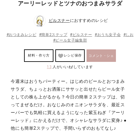
アーリーレッドとツナのおつまみサラダ
ピルスナー
におすすめのレシピ
#おつまみレシピ
#簡単2ステップ
#ピルスナー
#おうち女子会
#しお
#ビール女子編集部
材料・作り方
レシピ保存
コメント・シェ
13
人がいいね!しています
ア
今週末はおうちパーティー。はじめのビールとおつまみ
サラダ、ちょっとお洒落にササッと出せたらビール女子
としての株も上がるかも？今日の簡単２ステップは、切
ってまぜるだけ。おなじみのオニオンサラダを、最近ス
ーパーでも気軽に買えるようになった紫玉ねぎ『アーリ
ーレッド』にかえるだけで、オシャレなサラダに変身♪ ●
他にも簡単2ステップで、手間いらずのおもてなし♪