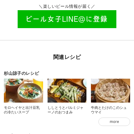
＼楽しいビール情報が届く／
関連レシピ
杉山諒子のレシピ
モロヘイヤと出汁豆乳
ししとうとパルミジャ
牛肉とたけのこのシュ
の冷たいスープ
ーノのおつまみ
ウマイ
more