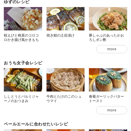
ゆずのレシピ
桜えびと根菜のコロコ
焼き鯖の土佐漬け
豚しゃぶのあったかお
ロかき揚げ風かきもち
ろしポン酢
more
おうち女子会レシピ
ししとうとパルミジャ
牛肉とたけのこのシュ
春菊ガーリックバター
ーノのおつまみ
ウマイ
トースト
more
ペールエールに合わせたいレシピ