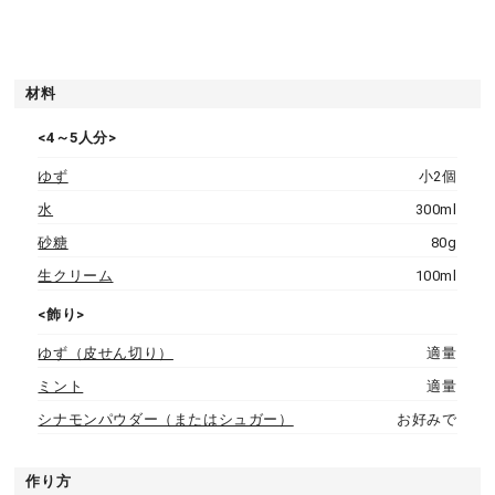
材料
<4～5人分>
ゆず
小2個
水
300ml
砂糖
80g
生クリーム
100ml
<飾り>
ゆず（皮せん切り）
適量
ミント
適量
シナモンパウダー（またはシュガー）
お好みで
作り方