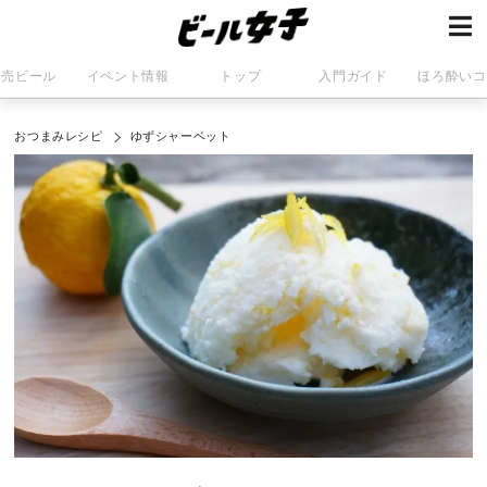
発売ビール
イベント情報
トップ
入門ガイド
ほろ酔いコ
おつまみレシピ
ゆずシャーベット