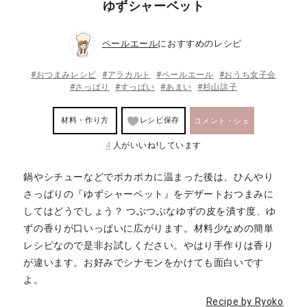
ゆずシャーベット
ペールエール
におすすめのレシピ
#おつまみレシピ
#アラカルト
#ペールエール
#おうち女子会
#さっぱり
#すっぱい
#あまい
#杉山諒子
材料・作り方
レシピ保存
コメント・シェ
4
人がいいね!しています
ア
鍋やシチューなどでポカポカに温まった後は、ひんやり
さっぱりの『ゆずシャーベット』をデザートおつまみに
してはどうでしょう？ つぶつぶなゆずの皮を潰す度、ゆ
ずの香りが口いっぱいに広がります。材料少なめの簡単
レシピなので是非お試しください。やはり手作りは香り
が違います。お好みでシナモンをかけても面白いです
よ。
Recipe by Ryoko