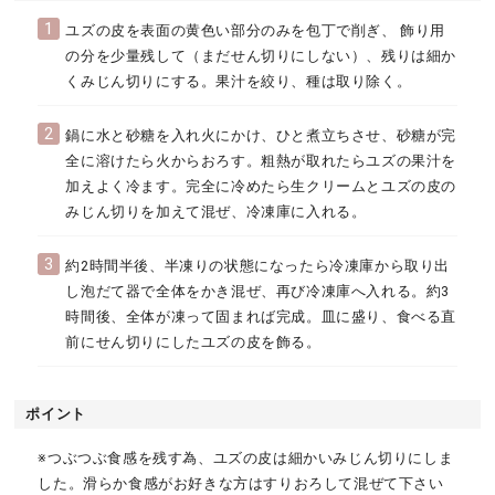
1
ユズの皮を表面の黄色い部分のみを包丁で削ぎ、 飾り用
の分を少量残して（まだせん切りにしない）、残りは細か
くみじん切りにする。果汁を絞り、種は取り除く。
2
鍋に水と砂糖を入れ火にかけ、ひと煮立ちさせ、砂糖が完
全に溶けたら火からおろす。粗熱が取れたらユズの果汁を
加えよく冷ます。完全に冷めたら生クリームとユズの皮の
みじん切りを加えて混ぜ、冷凍庫に入れる。
3
約2時間半後、半凍りの状態になったら冷凍庫から取り出
し泡だて器で全体をかき混ぜ、再び冷凍庫へ入れる。約3
時間後、全体が凍って固まれば完成。皿に盛り、食べる直
前にせん切りにしたユズの皮を飾る。
ポイント
※つぶつぶ食感を残す為、ユズの皮は細かいみじん切りにしま
した。滑らか食感がお好きな方はすりおろして混ぜて下さい