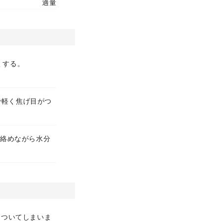
適量
くする。
で軽く焦げ目がつ
と絡めながら水分
っついてしまいま