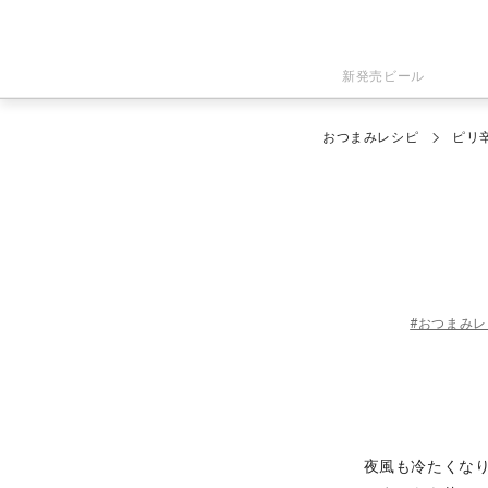
新発売ビール
おつまみレシピ
ピリ
#おつまみ
夜風も冷たくな