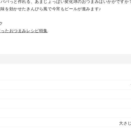
てパパっと作れる、あまじょっぱい変化球のおつまみはいかがですか
七味を効かせたきんぴら風で今宵もビールが進みます♪
ク
使ったおつまみレシピ特集
大さじ