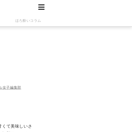
ほろ酔いコラム
ル女子編集部
甘くて美味しいさ