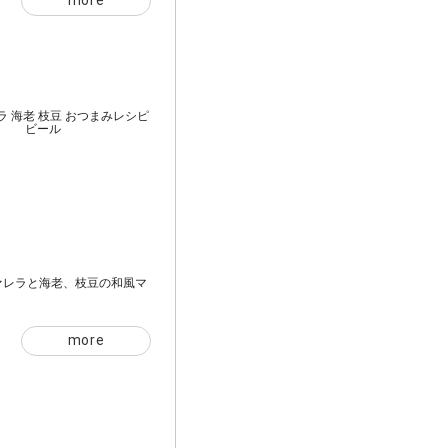
more
ァレラと海老、枝豆の和風マ
more