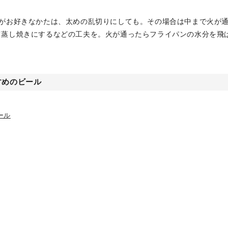
感がお好きなかたは、太めの乱切りにしても。その場合は中まで火が
て蒸し焼きにするなどの工夫を。火が通ったらフライパンの水分を飛
。
すめのビール
ール