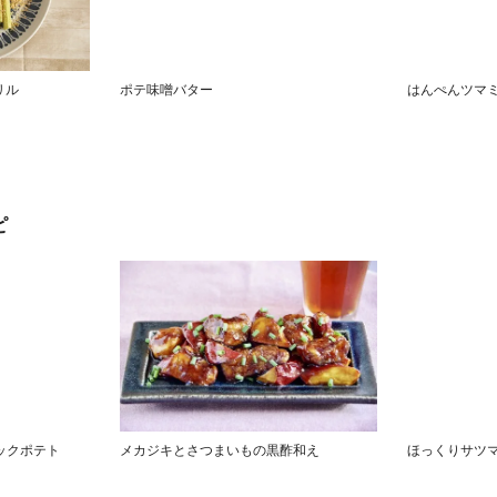
リル
ポテ味噌バター
はんぺんツマ
ピ
ックポテト
メカジキとさつまいもの黒酢和え
ほっくりサツ