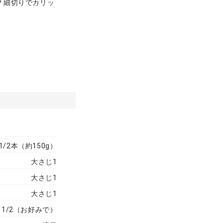
？細切りでカリッ
1/2本（約150g）
大さじ1
大さじ1
大さじ1
1/2（お好みで）