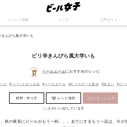
イベント情報
トップ
入門ガイド
辛きんぴら風大学いも
ピリ辛きんぴら風大学いも
ペールエール
におすすめのレシピ
レシピ
#パパっとおつまみ
#ペールエール
#おうちで一人飲み
#あまい
#ビー
材料・作り方
レシピ保存
コメント・シェア
13
人がいいね!しています
り、秋の夜長にビールがもう一杯。。。あてにするもう一品は、今が