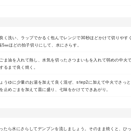
良く洗い、ラップでかるく包んでレンジで30秒ほどかけて切りやす
幅5㎜ほどの拍子切りにして、水にさらす。
ごま油を入れて熱し、水気を切ったさつまいもを入れて弱めの中火
するまで良く焼く。
ょうゆに少量のお湯を加えて良く混ぜ、step2に加えて中火でさっ
を止めごまを加えて皿に盛り、七味をかけてできあがり。
切ったら水にさらしてデンプンを流しましょう。そのまま焼くと、ひ