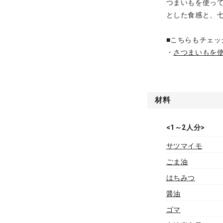
つまいもを使っ
とした食感と、
■こちらもチェッ
・
さつまいもを
材料
<1～2人分>
サツマイモ
ごま油
はちみつ
醤油
ゴマ