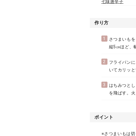
七味唐辛子
作り方
1
さつまいもを
縦5㎝ほど、
2
フライパンに
いてカリッと
3
はちみつとし
を飛ばす。火
ポイント
※さつまいもは