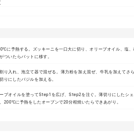
ズ
00℃に予熱する。ズッキーニを一口大に切り、オリーブオイル、塩
がついたらバットに移す。
割り入れ、泡立て器で混ぜる。薄力粉を加え混ぜ、牛乳を加えてさ
切りにしたバジルを加える。
ーブオイルを塗ってStep1を広げ、Step2を注ぐ。薄切りにしたシ
、200℃に予熱をしたオーブンで20分程焼いたらできあがり。