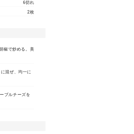
6切れ
2枚
、胡椒で炒める。美
らに混ぜ、均一に
ェーブルチーズを