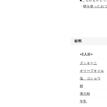
■こちらもチェッ
・
卵を使ったお
材料
<2人分>
ズッキーニ
オリーブオイル
塩、コショウ
卵
薄力粉
牛乳