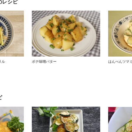
のレシピ
リル
ポテ味噌バター
はんぺんツマ
ピ