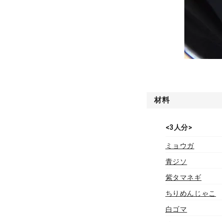
材料
<3人分>
ミョウガ
青ジソ
紫タマネギ
ちりめんじゃこ
白ゴマ