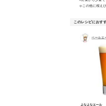
ゃこの他に桜え
このレシピにおす
ペールエ
よなよなエール