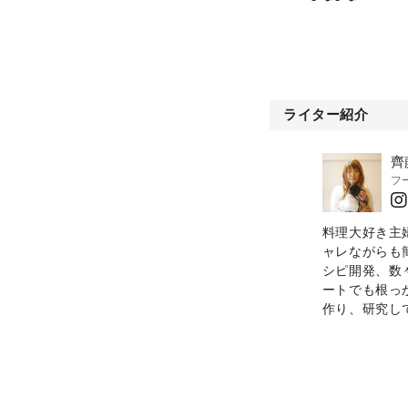
ライター紹介
齊
フ
料理大好き主
ャレながらも
シピ開発、数
ートでも根っ
作り、研究し