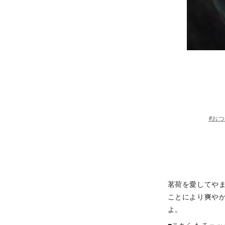
#お
茗荷を愛してや
ことにより爽や
よ。