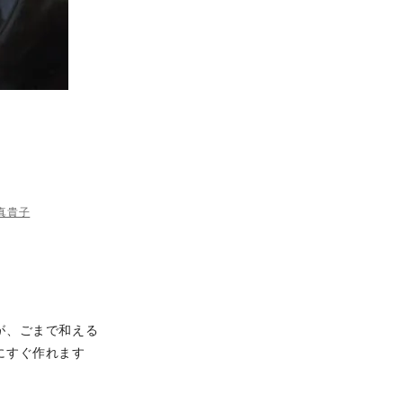
 真貴子
が、ごまで和える
にすぐ作れます