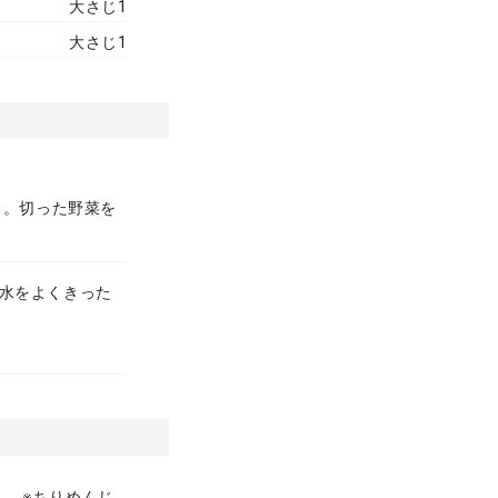
大さじ1
大さじ1
る。切った野菜を
で水をよくきった
。 ※ちりめんじ