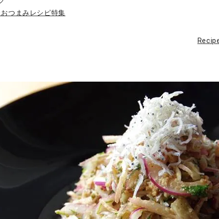
ク
たおつまみレシピ特集
Reci