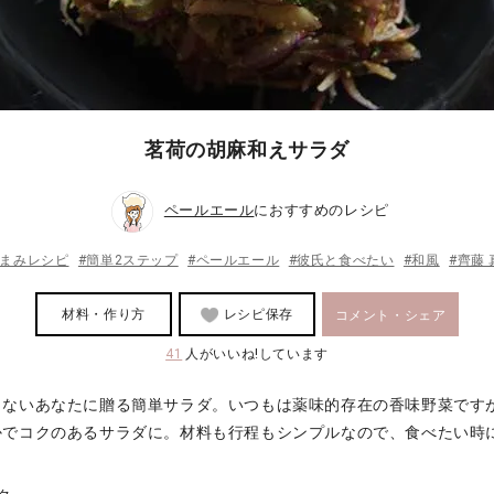
茗荷の胡麻和えサラダ
ペールエール
におすすめのレシピ
つまみレシピ
#簡単2ステップ
#ペールエール
#彼氏と食べたい
#和風
#齊藤
材料・作り方
レシピ保存
コメント・シェア
41
人がいいね!しています
まないあなたに贈る簡単サラダ。いつもは薬味的存在の香味野菜です
かでコクのあるサラダに。材料も行程もシンプルなので、食べたい時