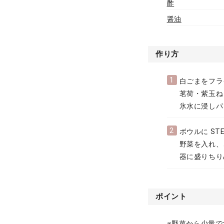
酢
醤油
作り方
1
白ごまをフラ
茗荷・紫玉ね
氷水に浸しパ
2
ボウルに S
野菜を入れ、
器に盛りちり
ポイント
※野菜から少量で