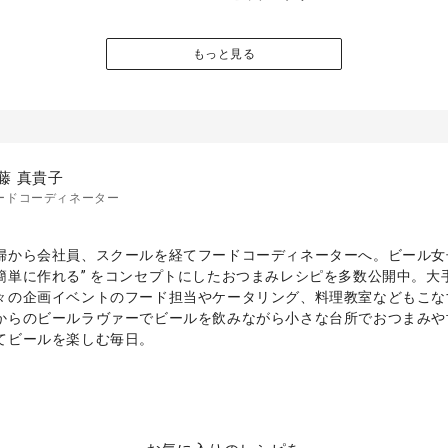
もっと見る
藤 真貴子
ードコーディネーター
婦から会社員、スクールを経てフードコーディネーターへ。ビール女子
簡単に作れる” をコンセプトにしたおつまみレシピを多数公開中。大
々の企画イベントのフード担当やケータリング、料理教室などもこな
からのビールラヴァーでビールを飲みながら小さな台所でおつまみや
てビールを楽しむ毎日。