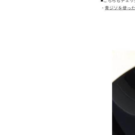
■こちらもチェッ
・
青ジソを使っ