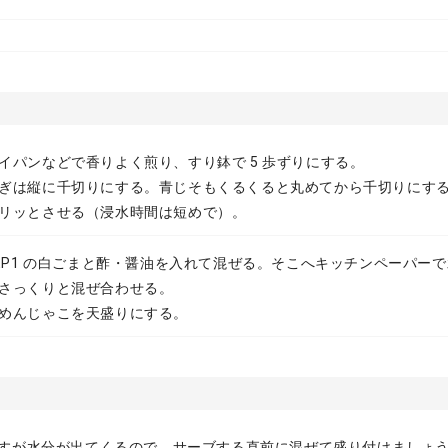
イパンなどで香りよく煎り、すり鉢で 5 歩ずりにする。
ぎは縦に千切りにする。青じそもくるくると丸めてから千切りにす
リッとさせる（浸水時間は短めで）。
TEP1 の白ごまと酢・醤油を入れて混ぜる。そこへキッチンペーパー
さっくりと混ぜ合わせる。
めんじゃこを天盛りにする。
すが水分が出てくるので、サーブする直前に混ぜて盛り付けましょう