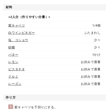
材料
<2人分（作りやすい分量）>
紫キャベツ
1/4個
白ワインビネガー
ふたまわし
塩、コショウ
少々
砂糖
少々
バター
1かけ
レモン
お好みで適量
ピスタチオ
お好みで適量
クルミ
お好みで適量
レーズン
お好みで適量
作り方
1
紫キャベツを千切りにする。