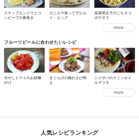
スナップエンドウとコ
カニカマ使ってデビル
高菜明太子のごちそう
ンビーフの春巻き
ド・エッグ
ポテサラ
more
フルーツビールに合わせたいレシピ
冷やしトマトのお砂糖
きくらげの梅わさび和
シメサバのクミンオイ
がけ
え
ルマリネ
more
人気レシピランキング