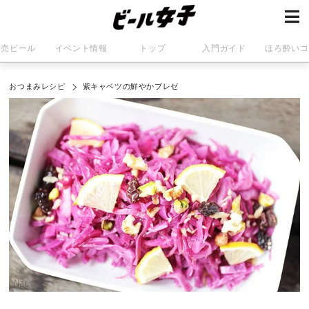
発売ビール
イベント情報
トップ
入門ガイド
ほろ酔いコ
おつまみレシピ
紫キャベツの鮮やかブレゼ