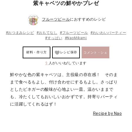
紫キャベツの鮮やかブレゼ
フルーツビール
におすすめのレシピ
#おつまみレシピ
#おもてなし
#フルーツビール
#わいわいパーティー
#すっぱい
#NaoMikami
材料・作り方
レシピ保存
コメント・シェ
9
人がいいね!しています
ア
鮮やかな色の紫キャベツは、主役級の存在感！ そのま
まで食べるもよし、付け合わせにするもよし。さっぱり
としたビネガーの酸味が心地よい一皿。温かいままで
も、冷たくしてもおいしいおかずです。持寄りパーティ
に活躍してくれるはず！
Recipe by Nao