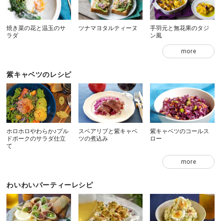
焼き菜の花と温玉のサ
ツナマヨタルティーヌ
手羽元と無花果のタジ
ラダ
ン風
more
紫キャベツのレシピ
ホロホロやわらか♪プル
スペアリブと紫キャベ
紫キャベツのコールス
ドポークのサラダ仕立
ツの煮込み
ロー
て
more
わいわいパーティーレシピ