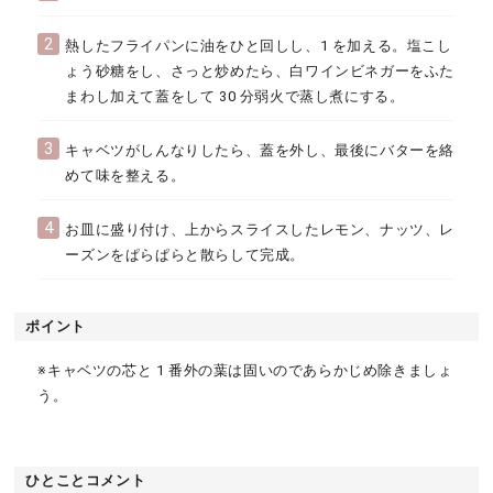
2
熱したフライパンに油をひと回しし、1 を加える。塩こし
ょう砂糖をし、さっと炒めたら、白ワインビネガーをふた
まわし加えて蓋をして 30 分弱火で蒸し煮にする。
3
キャベツがしんなりしたら、蓋を外し、最後にバターを絡
めて味を整える。
4
お皿に盛り付け、上からスライスしたレモン、ナッツ、レ
ーズンをぱらぱらと散らして完成。
ポイント
※キャベツの芯と 1 番外の葉は固いのであらかじめ除きましょ
う。
ひとことコメント