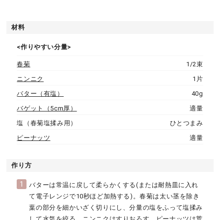
材料
<作りやすい分量>
春菊
1/2束
ニンニク
1片
バター（有塩）
40g
バゲット（5cm厚）
適量
塩（春菊塩揉み用）
ひとつまみ
ピーナッツ
適量
作り方
1
バターは常温に戻して柔らかくする(または耐熱皿に入れ
て電子レンジで10秒ほど加熱する)。春菊は太い茎を除き
葉の部分を細かいざく切りにし、分量の塩をふって塩揉み
して水気を絞る。ニンニクはすりおろす。ピーナッツは荒