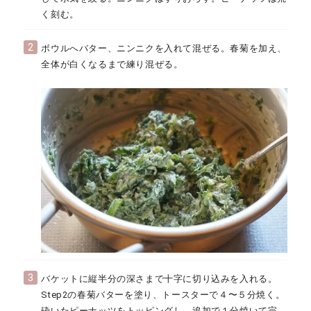
く刻む。
2
ボウルへバター、ニンニクを入れて混ぜる。春菊を加え、
全体が白くなるまで練り混ぜる。
3
バケットに縦半分の深さまで十字に切り込みを入れる。
Step2の春菊バターを塗り、トースターで４〜５分焼く。
砕いたピーナッツをトッピングし、追加で１分焼いて完