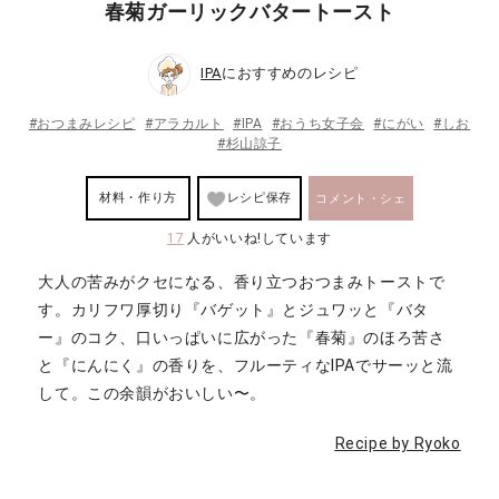
春菊ガーリックバタートースト
IPA
におすすめのレシピ
#おつまみレシピ
#アラカルト
#IPA
#おうち女子会
#にがい
#しお
#杉山諒子
材料・作り方
レシピ保存
コメント・シェ
17
人がいいね!しています
ア
大人の苦みがクセになる、香り立つおつまみトーストで
す。カリフワ厚切り『バゲット』とジュワッと『バタ
ー』のコク、口いっぱいに広がった『春菊』のほろ苦さ
と『にんにく』の香りを、フルーティなIPAでサーッと流
して。この余韻がおいしい〜。
Recipe by Ryoko