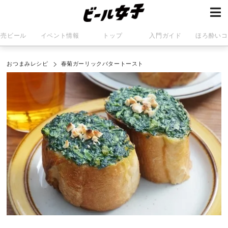
発売ビール
イベント情報
トップ
入門ガイド
ほろ酔いコ
おつまみレシピ
春菊ガーリックバタートースト