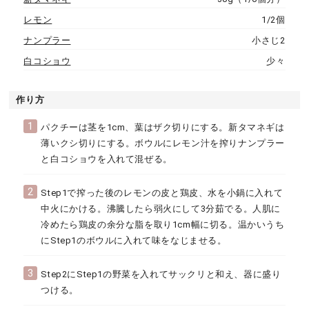
レモン
1/2個
ナンプラー
小さじ2
白コショウ
少々
作り方
1
パクチーは茎を1cm、葉はザク切りにする。新タマネギは
薄いクシ切りにする。ボウルにレモン汁を搾りナンプラー
と白コショウを入れて混ぜる。
2
Step1で搾った後のレモンの皮と鶏皮、水を小鍋に入れて
中火にかける。沸騰したら弱火にして3分茹でる。人肌に
冷めたら鶏皮の余分な脂を取り1cm幅に切る。温かいうち
にStep1のボウルに入れて味をなじませる。
3
Step2にStep1の野菜を入れてサックリと和え、器に盛り
つける。