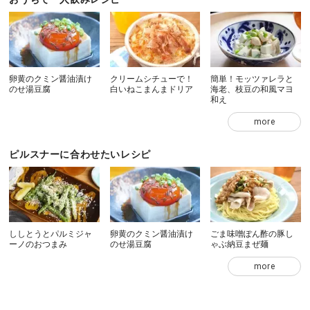
卵黄のクミン醤油漬け
クリームシチューで！
簡単！モッツァレラと
のせ湯豆腐
白いねこまんまドリア
海老、枝豆の和風マヨ
和え
more
ピルスナーに合わせたいレシピ
ししとうとパルミジャ
卵黄のクミン醤油漬け
ごま味噌ぽん酢の豚し
ーノのおつまみ
のせ湯豆腐
ゃぶ納豆まぜ麺
more