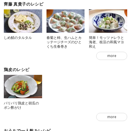
齊藤 真貴子のレシピ
しめ鯖のタルタル
春菊と柿、生ハムとカ
簡単！モッツァレラと
ッテージチーズのひと
海老、枝豆の和風マヨ
くち生春巻き
和え
more
鶏皮のレシピ
パリパリ鶏皮と胡瓜の
ポン酢がけ
more
おうちで一人飲みレシピ