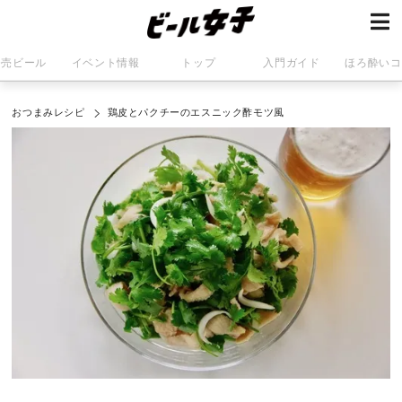
発売ビール
イベント情報
トップ
入門ガイド
ほろ酔いコ
おつまみレシピ
鶏皮とパクチーのエスニック酢モツ風