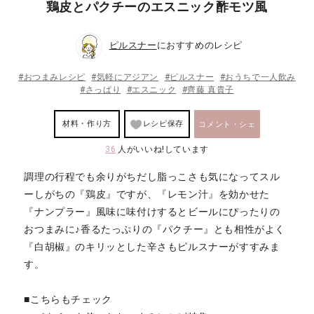
鶏皮とパクチーのエスニック酢モツ風
ピルスナー
におすすめのレシピ
#おつまみレシピ
#気軽にアジアン
#ピルスナー
#おうちで一人飲み
#さっぱり
#エスニック
#齊藤 真貴子
材料・作り方
レシピ保存
コメント・シェ
36
人がいいね!しています
ア
調理の行程でも余りがちだし脂っこさも気になってスル
ーしがちの『鶏皮』ですが、『レモン汁』を効かせた
『ナンプラー』風味に味付けするとビールにぴったりの
おつまみに♪香るたっぷりの『パクチー』とも相性がよく
『白胡椒』のキリッとした辛さもピルスナーがすすみま
す。
■こちらもチェック