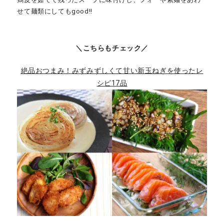
せて麺類にしてもgood!!
＼こちらもチェック／
絶品おつまみ！みずみずしくて甘い新玉ねぎを使ったレ
シピ17品