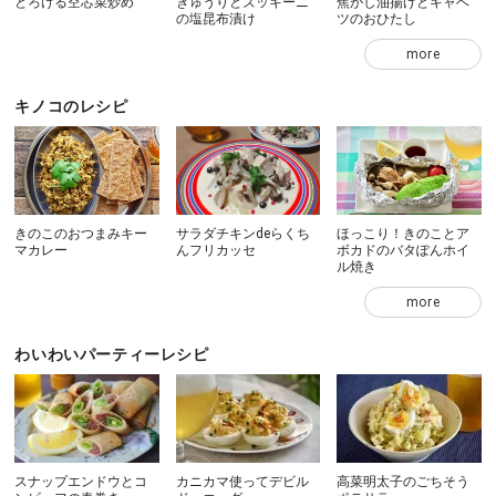
とろける空芯菜炒め
きゅうりとズッキーニ
焦がし油揚げとキャベ
の塩昆布漬け
ツのおひたし
more
キノコのレシピ
きのこのおつまみキー
サラダチキンdeらくち
ほっこり！きのことア
マカレー
んフリカッセ
ボカドのバタぽんホイ
ル焼き
more
わいわいパーティーレシピ
スナップエンドウとコ
カニカマ使ってデビル
高菜明太子のごちそう