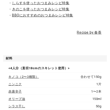
・
しらすを使ったおつまみレシピ特集
・
きのこを使ったおつまみレシピ特集
・
BBQにおすすめのおつまみレシピ特集
Recipe by 春香
材料
<4人分（直径18cmのスキレット使用）>
キノコ（2〜3種類）
合わせて150g
ニンニク
1片
赤唐辛子
1〜2本
オリーブ油
150ml
シラス干し
50g