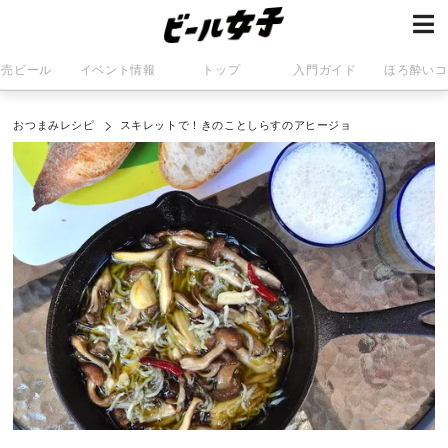
発売ビール
イベント情報
トップ
入門ガイド
ほろ酔いコ
おつまみレシピ
スキレットで！きのことしらすのアヒージョ