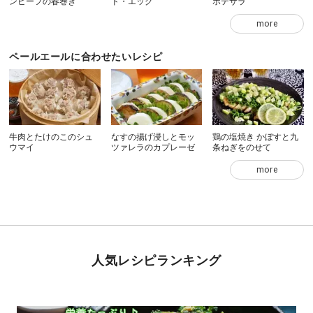
ンビーフの春巻き
ド・エッグ
ポテサラ
more
ペールエールに合わせたいレシピ
牛肉とたけのこのシュ
なすの揚げ浸しとモッ
鶏の塩焼き かぼすと九
ウマイ
ツァレラのカプレーゼ
条ねぎをのせて
more
人気レシピランキング