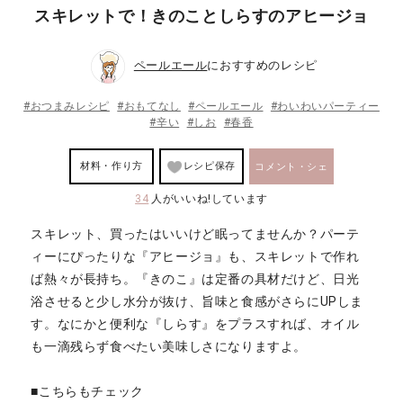
スキレットで！きのことしらすのアヒージョ
ペールエール
におすすめのレシピ
#おつまみレシピ
#おもてなし
#ペールエール
#わいわいパーティー
#辛い
#しお
#春香
材料・作り方
レシピ保存
コメント・シェ
34
人がいいね!しています
ア
スキレット、買ったはいいけど眠ってませんか？パーテ
ィーにぴったりな『アヒージョ』も、スキレットで作れ
ば熱々が長持ち。『きのこ』は定番の具材だけど、日光
浴させると少し水分が抜け、旨味と食感がさらにUPしま
す。なにかと便利な『しらす』をプラスすれば、オイル
も一滴残らず食べたい美味しさになりますよ。
■こちらもチェック