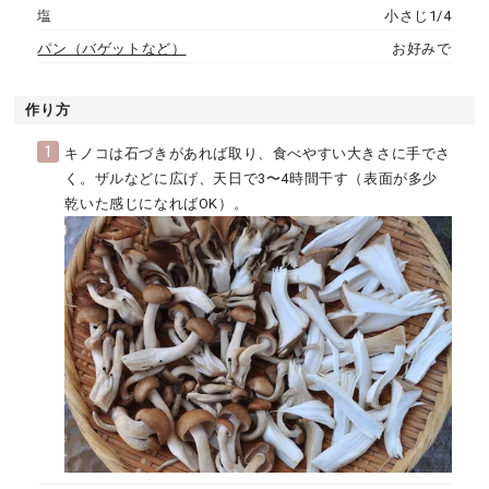
塩
小さじ1/4
パン（バゲットなど）
お好みで
作り方
1
キノコは石づきがあれば取り、食べやすい大きさに手でさ
く。ザルなどに広げ、天日で3〜4時間干す（表面が多少
乾いた感じになればOK）。