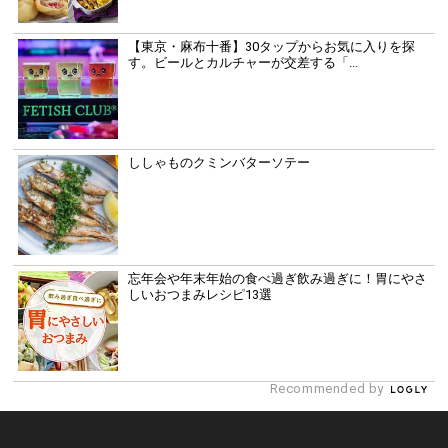
【東京・麻布十番】30タップからお気に入りを探
す。ビールとカルチャーが交差する「...
ししゃものクミンバターソテー
忘年会や年末年始の食べ過ぎ飲み過ぎに！胃にやさ
しいおつまみレシピ13選
Recommended by