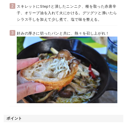
2
スキレットにStep1と潰したニンニク、種を取った赤唐辛
子、オリーブ油を入れて火にかける。グツグツと沸いたら
シラス干しを加えて少し煮て、塩で味を整える。
3
好みの厚さに切ったパンと共に、熱々を召し上がれ！
ポイント