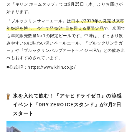
ス「キリン ホームタップ」では6月25日（木）よりお届けが
始まります。
『ブルックリンサマーエール』は
日本で2019年の発売以来毎
年好評を博し、今年で発売8年目を迎える夏限定品
で、米国で
も年間販売数量No.1の限定ビールです。中味は、すっきり飲
みやすいのに味わい深い
ペールエール
。『ブルックリンラガ
ー』や『ブルックリンパルプアートヘイジーIPA』との飲み比
べもおすすめされています。
■公式HP：
https://www.kirin.co.jp/
氷を入れて飲む！『アサヒドライゼロ』の涼感
イベント「DRY ZERO ICEスタンド」が7月2日
スタート