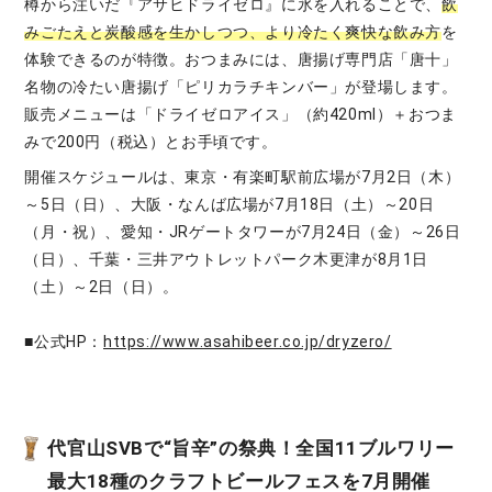
樽から注いだ『アサヒドライゼロ』に氷を入れることで、
飲
みごたえと炭酸感を生かしつつ、より冷たく爽快な飲み方
を
体験できるのが特徴。おつまみには、唐揚げ専門店「唐十」
名物の冷たい唐揚げ「ピリカラチキンバー」が登場します。
販売メニューは「ドライゼロアイス」（約420ml）＋おつま
みで200円（税込）とお手頃です。
開催スケジュールは、東京・有楽町駅前広場が7月2日（木）
～5日（日）、大阪・なんば広場が7月18日（土）～20日
（月・祝）、愛知・JRゲートタワーが7月24日（金）～26日
（日）、千葉・三井アウトレットパーク木更津が8月1日
（土）～2日（日）。
■公式HP：
https://www.asahibeer.co.jp/dryzero/
代官山SVBで“旨辛”の祭典！全国11ブルワリー
最大18種のクラフトビールフェスを7月開催