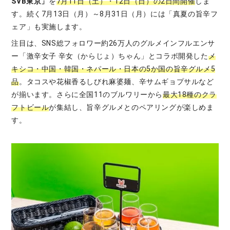
SVB東京」
を
7月11日（土）・12日（日）の2日間開催
しま
す。続く7月13日（月）～8月31日（月）には「真夏の旨辛フ
ェア」も実施します。
注目は、SNS総フォロワー約26万人のグルメインフルエンサ
ー「激辛女子 辛女（からじょ）ちゃん」とコラボ開発した
メ
キシコ・中国・韓国・ネパール・日本の5か国の旨辛グルメ5
品
。タコスや花椒香るしびれ麻婆麺、辛サムギョプサルなど
が揃います。さらに全国11のブルワリーから
最大18種のクラ
フトビール
が集結し、旨辛グルメとのペアリングが楽しめま
す。