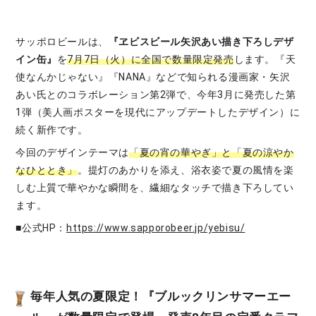
サッポロビールは、
『ヱビスビール矢沢あい描き下ろしデザ
イン缶』
を
7月7日（火）に全国で数量限定発売
します。『天
使なんかじゃない』『NANA』などで知られる漫画家・矢沢
あい氏とのコラボレーション第2弾で、今年3月に発売した第
1弾（美人画ポスターを現代にアップデートしたデザイン）に
続く新作です。
今回のデザインテーマは
「夏の宵の華やぎ」と「夏の涼やか
なひととき」
。提灯のあかりを添え、浴衣姿で夏の風情を楽
しむ上質で華やかな瞬間を、繊細なタッチで描き下ろしてい
ます。
■公式HP：
https://www.sapporobeer.jp/yebisu/
毎年人気の夏限定！『ブルックリンサマーエー