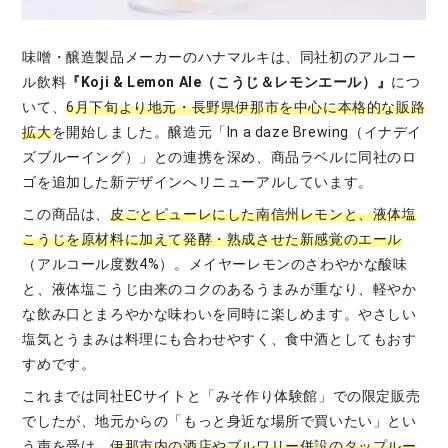
味噌・醸造製品メーカーのハナマルキは、同社初のアルコー
ル飲料
『Koji & Lemon Ale（こうじ＆レモンエール）』
につ
いて、
6月下旬より地元・長野県伊那市を中心に本格的な販路
拡大
を開始しました。醸造元「In a daze Brewing（イナデイ
ズブルーイング）」との連携を深め、商品ラベルに同社のロ
ゴを追加した新デザインへリニューアルしています。
この商品は、
皮ごとピューレにした南信州レモンと、液体塩
こうじを原材料に加えて発酵・熟成させた新感覚のエール
（アルコール度数4%）。メイヤーレモンのさわやかな酸味
と、液体塩こうじ由来のコクのあるうまみが重なり、軽やか
な飲み口とまろやかな味わいを同時に楽しめます。やさしい
塩気とうまみは料理にも合わせやすく、食中酒としてもおす
すめです。
これまでは同社ECサイトと「みそ作り体験館」での限定販売
でしたが、地元からの「もっと身近な場所で買いたい」とい
う声を受け、
伊那市内の酒店やブルワリー併設のタップルー