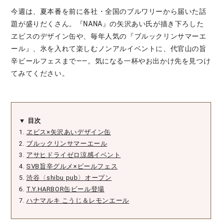
今週は、夏本番を前に各社・全国のブルワリーから届いた話
題が盛りだくさん。『NANA』の矢沢あい氏が描き下ろした
ヱビスのデザイン缶や、毎年人気の『ブルックリンサマーエ
ール』、氷を入れて楽しむノンアルイベントに、代官山の旨
辛ビールフェスまで――。気になる一杯やお出かけ先を見つけ
てみてください。
▼ 目次
1.
ヱビス×矢沢あいデザイン缶
2.
ブルックリンサマーエール
3.
アサヒドライゼロ涼感イベント
4.
SVB旨辛グルメ×ビールフェス
5.
渋谷〈shibu pub〉オープン
6.
T.Y.HARBOR缶ビール登場
7.
ハナマルキ こうじ＆レモンエール