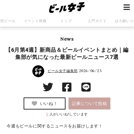
発売ビール
イベント情報
トップ
入門ガイド
ほろ酔いコ
News
【6月第4週】新商品＆ビールイベントまとめ｜編
集部が気になった最新ビールニュース7選
2026/06/25
ビール女子編集部
いいね！
記事について投稿
0
人がいいね!しています
今週もビールに関するニュースをお届けします！