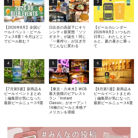
【2026年8月】全国ビ
日比谷の高架下にキリ
【ビールカレンダー
ールイベント・ビール
ンシティ新業態「ソソ
2026年8月】いつもの
フェス8選！今月はどこ
ギタテ」が誕生！同じ
日常に、わたしとビー
でビール飲む？
「一番搾り」が注ぎ方
ルと。夏の暑さに乗っ
でこんなに変わる
て
【7月第5週】新商品＆
【東京・六本木】WCB
【8月第1週】新商品＆
ビールイベントまとめ
最大規模のビアレスト
ビールイベントまとめ
｜編集部が気になった
ラン「Instant
｜編集部が気になった
最新ビールニュース9選
Classic」がオープン！
最新ビールニュース6選
16種のビールと本格ア
メリカンを堪能