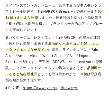
タイソンズアンドカンパニーは、東京で最も歴史の長いクラ
フトビール醸造所
「T.Y.HARBOR Brewery」
の缶ビールを
6月
19日（金）より発売
しました。最新設備を導入した新醸造所
「BREWS」の開設を機に、ブランドの全面的なアップグレー
ドを実施しています。
新パッケージは、レストラン「T.Y.HARBOR」の屋根が運河
に映り込む情景に由来する
象徴的な六角形ロゴを残しつつ、
モダンでポップなデザイン
に刷新。ラインナップは『Pale
Ale』『Amber Ale』『Wheat Ale』『IPA』『Imperial
Stout』の5種です。天王洲「BREWS」や「breadworks聖護
院」、公式オンラインショップで購入できるほか、
品川区の
ふるさと納税返礼品
としても取り扱われます。今後は取扱店
舗を順次拡大予定です。
■公式HP：
https://www.tysons.jp/brewery/