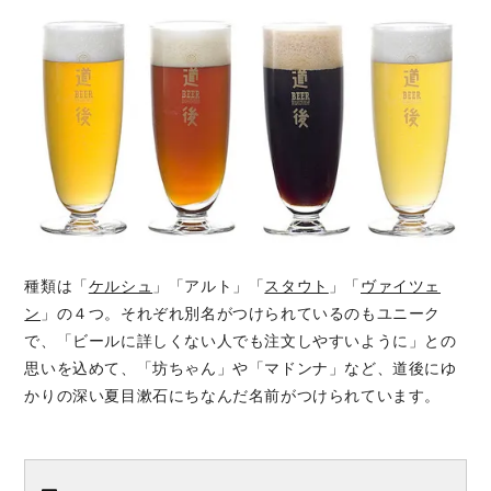
種類は「
ケルシュ
」「アルト」「
スタウト
」「
ヴァイツェ
ン
」の４つ。それぞれ別名がつけられているのもユニーク
で、「ビールに詳しくない人でも注文しやすいように」との
思いを込めて、「坊ちゃん」や「マドンナ」など、道後にゆ
かりの深い夏目漱石にちなんだ名前がつけられています。