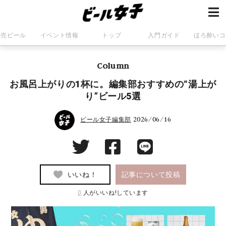
発売ビール
イベント情報
トップ
入門ガイド
ほろ酔いコ
Column
お風呂上がりの1杯に。編集部おすすめの“湯上が
り”ビール5選
2026/06/16
ビール女子編集部
いいね！
記事について投稿
0
人がいいね!しています