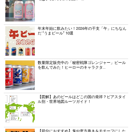
年末年始に飲みたい！2026年の干支「午」にちなん
だ “うまビール” 10選
数量限定販売中の「秘密戦隊ゴレンジャー」ビール
を飲んでみた！ヒーローのキャラクタ...
【図解】あのビールはどこの国の発祥？ビアスタイ
ル別・世界地図ルーツガイド！
【節分におすすめ】鬼や恵方巻きをモチーフにした