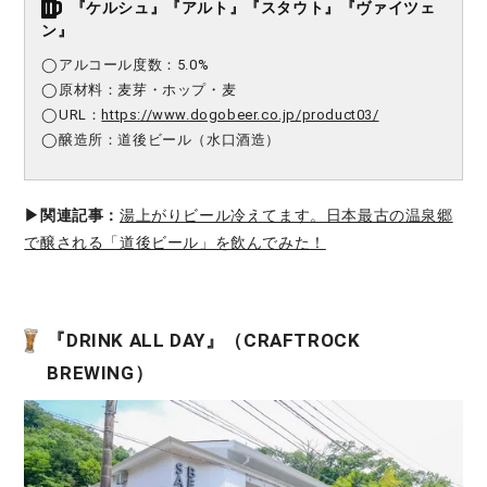
『ケルシュ』『アルト』『スタウト』『ヴァイツェ
ン』
◯アルコール度数：5.0%
◯原材料：麦芽・ホップ・麦
◯URL：
https://www.dogobeer.co.jp/product03/
◯醸造所：道後ビール（水口酒造）
▶︎関連記事：
湯上がりビール冷えてます。日本最古の温泉郷
で醸される「道後ビール」を飲んでみた！
『DRINK ALL DAY』（CRAFTROCK
BREWING）