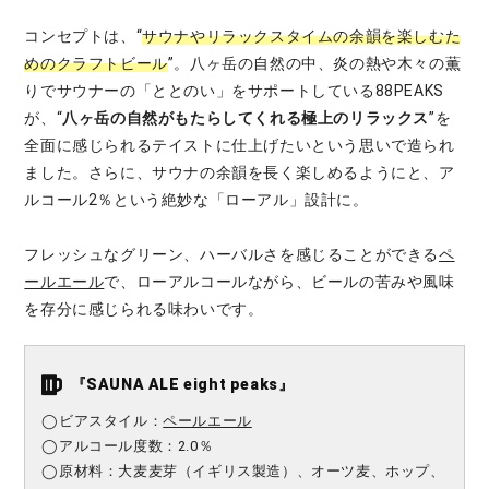
コンセプトは、“
サウナやリラックスタイムの余韻を楽しむた
めのクラフトビール
”。八ヶ岳の自然の中、炎の熱や木々の薫
りでサウナーの「ととのい」をサポートしている88PEAKS
が、“
八ヶ岳の自然がもたらしてくれる極上のリラックス
”を
全面に感じられるテイストに仕上げたいという思いで造られ
ました。さらに、サウナの余韻を長く楽しめるようにと、ア
ルコール2％という絶妙な「ローアル」設計に。
フレッシュなグリーン、ハーバルさを感じることができる
ペ
ールエール
で、ローアルコールながら、ビールの苦みや風味
を存分に感じられる味わいです。
『
SAUNA ALE eight peaks
』
◯ビアスタイル：
ペールエール
◯アルコール度数：2.0％
◯原材料：大麦麦芽（イギリス製造）、オーツ麦、ホップ、