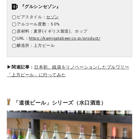
『
グルシンセゾン
』
◯ビアスタイル：
セゾン
◯アルコール度数：5.0%
◯原材料：麦芽
(
イギリス製造
)
、ホップ
◯URL：
https://kamigatabeer.co.jp/product/
◯醸造所：上方ビール
▶︎関連記事：
日本初、銭湯をリノベーションしたブルワリー
「上方ビール」に行ってみた
「道後ビール」シリーズ（水口酒造）