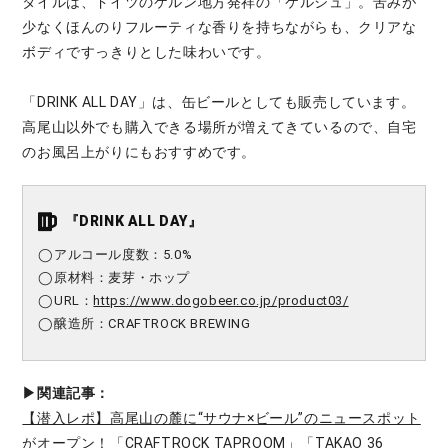
タイルは、ドイツのケルン地方発祥の「ケルシュ」。苦みが
少なくほんのりフルーティな香りを持ちながらも、クリアな
ボディですっきりとした味わいです。
「DRINK ALL DAY」は、缶ビールとしても販売しています。
高尾山以外でも購入できる場所が増えてきているので、自宅
のお風呂上がりにもおすすめです。
『
DRINK ALL DAY
』
◯アルコール度数：5.0%
◯原材料：麦芽・ホップ
◯URL：
https://www.dogobeer.co.jp/product03/
◯醸造所：CRAFTROCK BREWING
▶︎関連記事：
【潜入レポ】高尾山の麓に“サウナ×ビール”のニュースポット
がオープン！「CRAFTROCK TAPROOM」「TAKAO 36