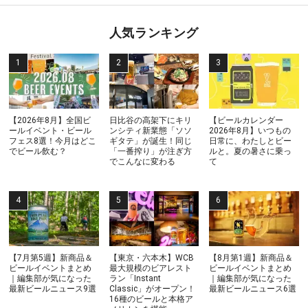
人気ランキング
【2026年8月】全国ビ
日比谷の高架下にキリ
【ビールカレンダー
ールイベント・ビール
ンシティ新業態「ソソ
2026年8月】いつもの
フェス8選！今月はどこ
ギタテ」が誕生！同じ
日常に、わたしとビー
でビール飲む？
「一番搾り」が注ぎ方
ルと。夏の暑さに乗っ
でこんなに変わる
て
【7月第5週】新商品＆
【東京・六本木】WCB
【8月第1週】新商品＆
ビールイベントまとめ
最大規模のビアレスト
ビールイベントまとめ
｜編集部が気になった
ラン「Instant
｜編集部が気になった
最新ビールニュース9選
Classic」がオープン！
最新ビールニュース6選
16種のビールと本格ア