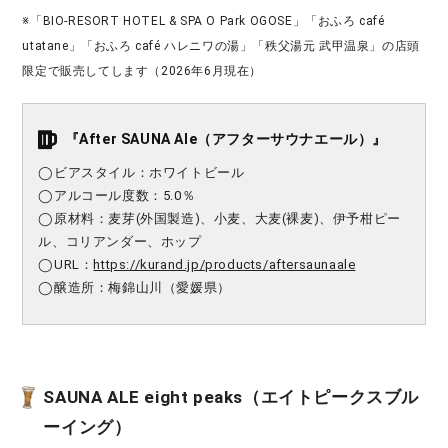
※「BIO-RESORT HOTEL & SPA O Park OGOSE」「おふろ café
utatane」「おふろ café ハレニワの湯」「秩父湯元 武甲温泉」の店頭
限定で販売してします（2026年6月現在）
『After SAUNA Ale（アフターサウナエール）』
◯ビアスタイル：ホワイトビール
◯アルコール度数：5.0％
◯原材料：麦芽(外国製造)、小麦、大麦(裸麦)、伊予柑ピー
ル、コリアンダー、ホップ
◯URL：
https://kurand.jp/products/aftersaunaale
◯醸造所：梅錦山川（愛媛県）
SAUNA ALE eight peaks（エイトピークスブル
ーイング）