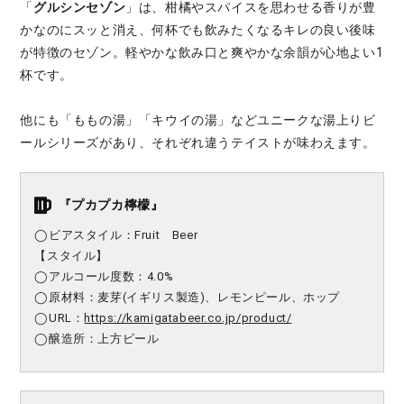
「
グルシンセゾン
」は、柑橘やスパイスを思わせる香りが豊
かなのにスッと消え、何杯でも飲みたくなるキレの良い後味
が特徴のセゾン。軽やかな飲み口と爽やかな余韻が心地よい1
杯です。
他にも「ももの湯」「キウイの湯」などユニークな湯上りビ
ールシリーズがあり、それぞれ違うテイストが味わえます。
『
プカプカ檸檬
』
◯ビアスタイル：Fruit Beer
【スタイル】
◯アルコール度数：4.0%
◯原材料：麦芽(イギリス製造)、レモンピール、ホップ
◯URL：
https://kamigatabeer.co.jp/product/
◯醸造所：上方ビール