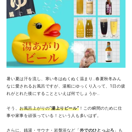
暑い夏は汗を流し、寒い冬はぬくぬく温まり…春夏秋冬みん
なに愛されるお風呂ですが、湯船にゆっくり入って、1日の疲
れがとれた後にすることといえば何でしょうか…
そう、
お風呂上がりの“
湯上りビール”
！この瞬間のために仕
事や家事を頑張っている！という人も多いはず。
さらに、銭湯・サウナ・岩盤浴など「
外でのひとっぷろ
」も