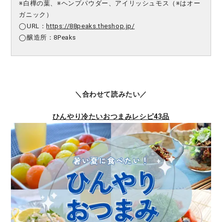
※白樺の葉、※ヘンプパウダー、アイリッシュモス（※はオー
ガニック）
◯URL：
https://88peaks.theshop.jp/
◯醸造所：8Peaks
＼合わせて読みたい／
ひんやり冷たいおつまみレシピ43品