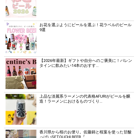
お花を選ぶようにビールを選ぶ！花ラベルのビール
9選
【2026年最新】ギフトや自分へのご褒美に！バレン
タインに飲みたい14本のおすす...
上品な淡麗系ラーメンの代表格AFURIがビールを醸
造！ラーメンにおけるものづくり...
香川県から桜のお便り。佐藤錦と桜葉を使った甘酸
っぱいSETOUCHI BEER『...