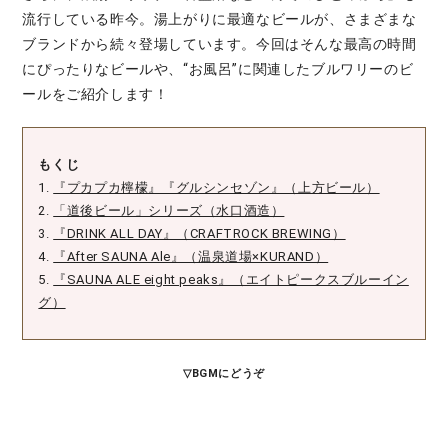
流行している昨今。湯上がりに最適なビールが、さまざまな
ブランドから続々登場しています。今回はそんな最高の時間
にぴったりなビールや、“お風呂”に関連したブルワリーのビ
ールをご紹介します！
もくじ
1.
『プカプカ檸檬』『グルシンセゾン』（上方ビール）
2.
「道後ビール」シリーズ（水口酒造）
3.
『DRINK ALL DAY』（CRAFTROCK BREWING）
4.
『After SAUNA Ale』（温泉道場×KURAND）
5.
『SAUNA ALE eight peaks』（エイトピークスブルーイン
グ）
▽BGMにどうぞ