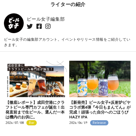
ライターの紹介
ビール女子編集部
ビール女子の編集部アカウント。イベントやリリース情報をご紹介してい
きます。
【徹底レポート】成田空港にクラ
【新発売】ビール女子×反射炉ビヤ
フトビール専門カフェが誕生！出
コラボ第4弾『今日もまんてん』が
発直前まで生ビール、選んだ一本
完成！頑張った自分へのごほうび
は機内のお供に。
HAZY IPA
2026/07/08
2026/06/19
Bar
Release