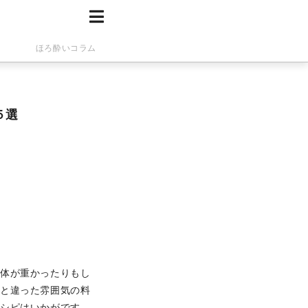
ほろ酔いコラム
５選
て体が重かったりもし
もと違った雰囲気の料
レシピはいかがです