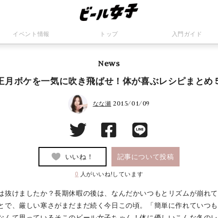
イベント情報
トップ
入門ガイド
News
正月ボケを一気に吹き飛ばせ！体が喜ぶレシピまとめ
2015/01/09
なな瀬
いいね！
記事について投稿
0
人がいいね!しています
は抜けましたか？長期休暇の後は、なんだかいつもとリズムが崩れ
とで、厳しい寒さがまだまだ続く今日この頃。「簡単に作れていつ
なんて思っているそこのビール女子ちゃん！体に優しいこんな冬の