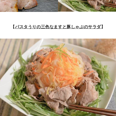
【
パスタうりの三色なますと豚しゃぶのサラダ
】