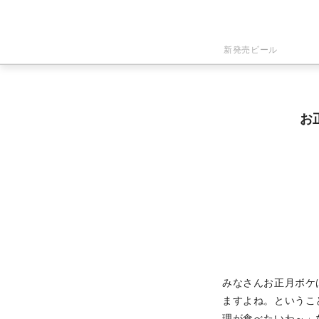
新発売ビール
お
みなさんお正月ボケ
ますよね。というこ
理が食べたいわ～」