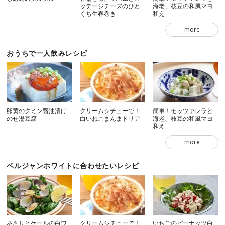
ッテージチーズのひと
海老、枝豆の和風マヨ
くち生春巻き
和え
more
おうちで一人飲みレシピ
卵黄のクミン醤油漬け
クリームシチューで！
簡単！モッツァレラと
のせ湯豆腐
白いねこまんまドリア
海老、枝豆の和風マヨ
和え
more
ベルジャンホワイトに合わせたいレシピ
あさりとケールの白ワ
クリームシチューで！
いちごのピーナッツ白