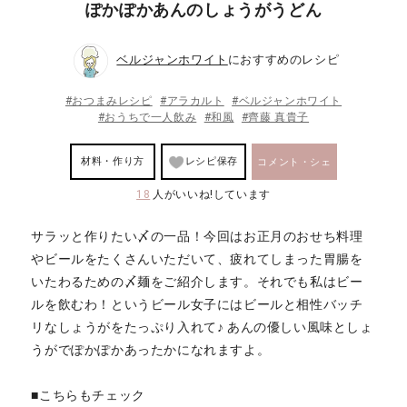
ぽかぽかあんのしょうがうどん
ベルジャンホワイト
におすすめのレシピ
#おつまみレシピ
#アラカルト
#ベルジャンホワイト
#おうちで一人飲み
#和風
#齊藤 真貴子
材料・作り方
レシピ保存
コメント・シェ
18
人がいいね!しています
ア
サラッと作りたい〆の一品！今回はお正月のおせち料理
やビールをたくさんいただいて、疲れてしまった胃腸を
いたわるための〆麺をご紹介します。それでも私はビー
ルを飲むわ！というビール女子にはビールと相性バッチ
リなしょうがをたっぷり入れて♪ あんの優しい風味としょ
うがでぽかぽかあったかになれますよ。
■こちらもチェック