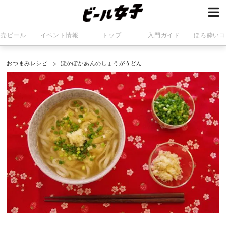
発売ビール
イベント情報
トップ
入門ガイド
ほろ酔いコ
おつまみレシピ
ぽかぽかあんのしょうがうどん