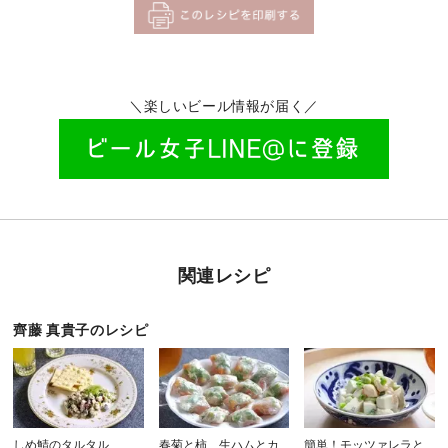
＼楽しいビール情報が届く／
関連レシピ
齊藤 真貴子のレシピ
しめ鯖のタルタル
春菊と柿、生ハムとカ
簡単！モッツァレラと