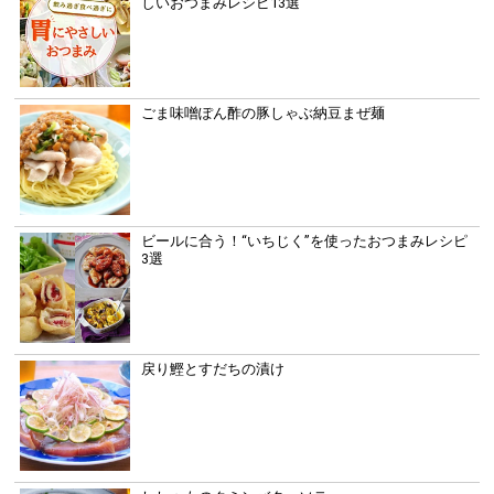
しいおつまみレシピ13選
ごま味噌ぽん酢の豚しゃぶ納豆まぜ麺
ビールに合う！“いちじく”を使ったおつまみレシピ
3選
戻り鰹とすだちの漬け