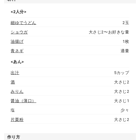
<2人分>
細ゆでうどん
2玉
ショウガ
大さじ2〜お好きな量
油揚げ
1枚
青ネギ
適量
<あん>
出汁
5カップ
酒
大さじ2
みりん
大さじ2
醤油（薄口）
大さじ1
塩
少々
片栗粉
大さじ2
作り方