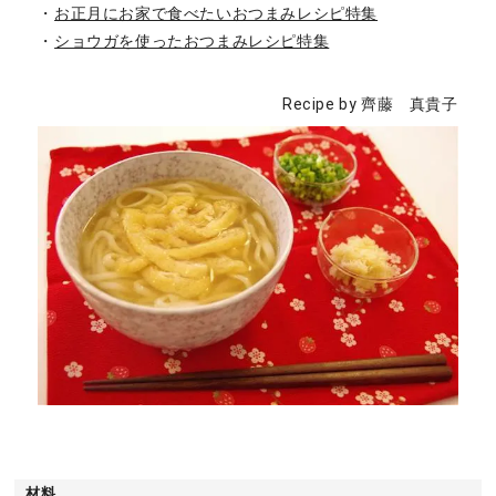
・
お正月にお家で食べたいおつまみレシピ特集
・
ショウガを使ったおつまみレシピ特集
Recipe by 齊藤 真貴子
材料