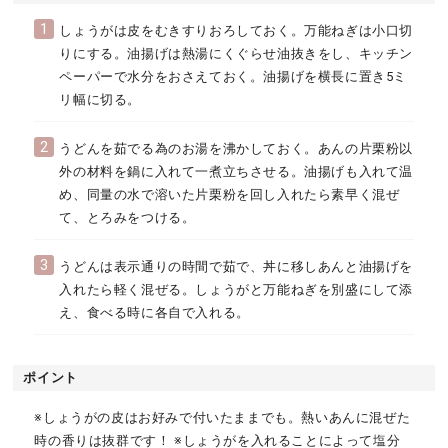
1
しょうがは皮をむきすりおろしておく。万能ねぎは小口切
りにする。油揚げは熱湯にくぐらせ油抜きをし、キッチン
ペーパーで水分をおさえておく。油揚げを横長に置き5ミ
リ幅に切る。
2
うどんを茹でる為のお湯を沸かしておく。あんの片栗粉以
外の材料を鍋に入れて一煮立ちさせる。油揚げも入れて温
め、同量の水で溶いた片栗粉を回し入れたら素早く混ぜ
て、とろみをつける。
3
うどんは表示通りの時間で茹で、丼に移しあんと油揚げを
入れたら軽く混ぜる。しょうがと万能ねぎを別盛にして添
え、食べる時に各自で入れる。
ポイント
※しょうがの皮はお好みで付いたままでも。熱いあんに混ぜた
時の香りは抜群です！ ※しょうがを入れることによって塩分