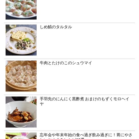
しめ鯖のタルタル
牛肉とたけのこのシュウマイ
手羽先のにんにく黒酢煮 おまけのもずくモロヘイ
ヤ
忘年会や年末年始の食べ過ぎ飲み過ぎに！胃にやさ