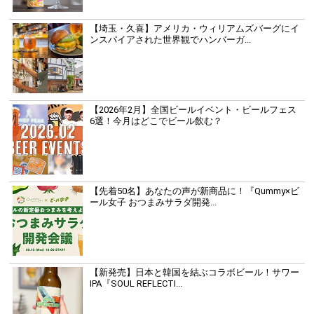
【埼玉・久喜】アメリカ・ウィリアムズバーグにイ
ンスパイアされた世界観でハンバーガ...
【2026年2月】全国ビールイベント・ビールフェス
6選！今月はどこでビール飲む？
【先着50名】あなたの声が新商品に！『Qummy×ビ
ール女子 おつまみサラダ開発...
【新発売】日本と韓国を結ぶコラボビール！サワー
IPA『SOUL REFLECTI...