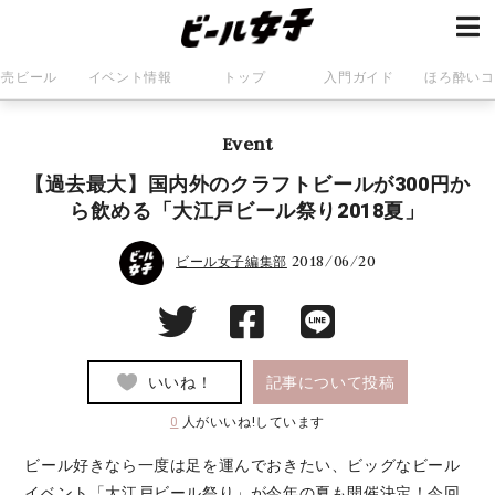
発売ビール
イベント情報
トップ
入門ガイド
ほろ酔いコ
Event
【過去最大】国内外のクラフトビールが300円か
ら飲める「大江戸ビール祭り2018夏」
2018/06/20
ビール女子編集部
いいね！
記事について投稿
0
人がいいね!しています
ビール好きなら一度は足を運んでおきたい、ビッグなビール
イベント「大江戸ビール祭り」が今年の夏も開催決定！今回