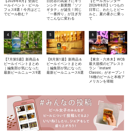
【2026年8月】全国ビ
日比谷の高架下にキリ
【ビールカレンダー
ールイベント・ビール
ンシティ新業態「ソソ
2026年8月】いつもの
フェス8選！今月はどこ
ギタテ」が誕生！同じ
日常に、わたしとビー
でビール飲む？
「一番搾り」が注ぎ方
ルと。夏の暑さに乗っ
でこんなに変わる
て
【7月第5週】新商品＆
【8月第1週】新商品＆
【東京・六本木】WCB
ビールイベントまとめ
ビールイベントまとめ
最大規模のビアレスト
｜編集部が気になった
｜編集部が気になった
ラン「Instant
最新ビールニュース9選
最新ビールニュース6選
Classic」がオープン！
16種のビールと本格ア
メリカンを堪能