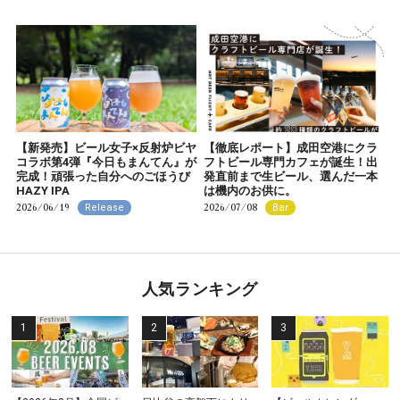
【新発売】ビール女子×反射炉ビヤ
【徹底レポート】成田空港にクラ
コラボ第4弾『今日もまんてん』が
フトビール専門カフェが誕生！出
完成！頑張った自分へのごほうび
発直前まで生ビール、選んだ一本
HAZY IPA
は機内のお供に。
2026/06/19
2026/07/08
Release
Bar
人気ランキング