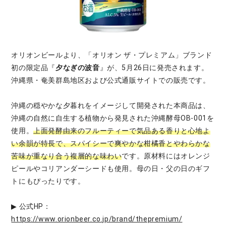
オリオンビールより、「オリオン ザ・プレミアム」ブランド
初の限定品『
夕なぎの波音
』が、5月26日に発売されます。
沖縄県・奄美群島地区および公式通販サイトでの販売です。
沖縄の穏やかな夕暮れをイメージして開発された本商品は、
沖縄の自然に自生する植物から発見された沖縄酵母OB-001を
使用。
上面発酵由来のフルーティーで気品ある香りと心地よ
い余韻が特長で、スパイシーで爽やかな柑橘香とやわらかな
苦味が重なり合う複層的な味わい
です。原材料にはオレンジ
ピールやコリアンダーシードも使用。母の日・父の日のギフ
トにもぴったりです。
▶ 公式HP：
https://www.orionbeer.co.jp/brand/thepremium/