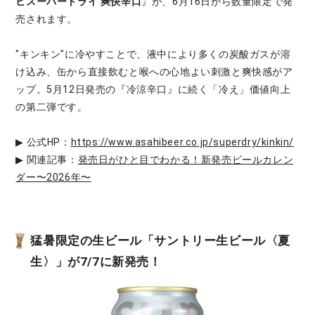
ヒスーパードライ 爽快辛口
』が、6月16日から数量限定で発
売されます。
"キンキン"に冷やすことで、液中により多くの炭酸ガスが溶
け込み、缶から直接飲むと喉への心地よい刺激と爽快感がア
ップ。5月12日発売の『冷涼辛口』に続く「冷え」価値向上
の第二弾です。
▶ 公式HP：
https://www.asahibeer.co.jp/superdry/kinkin/
▶ 関連記事：
発売日がひと目でわかる！新発売ビールカレン
ダー〜2026年〜
猛暑限定の生ビール「サントリー生ビール〈夏
生〉」が7/7に新発売！