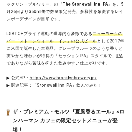
ックリン・ブルワリー」の『
The Stonewall Inn IPA
』を、5
月26日より350ml缶で数量限定発売。多様性を象徴するレイ
ンボーデザインが目印です。
LGBTQ+プライド運動の世界的な象徴である
ニューヨークの
バー「ストーンウォール・イン」の公式ビール
として2017年
に米国で誕生した本商品。グレープフルーツのような香りと
爽やかな味わいが特長の「セッションIPA」スタイルで、
IPA
でありながら苦味を抑えた飲みやすい仕上がりです。
▶ 公式HP：
https://www.brooklynbrewery.jp/
▶ 関連記事：
「Stonewall Inn IPA」飲んでみた！
ザ・プレミアム・モルツ『夏風香るエール』×ロ
ンハーマン カフェの限定セットメニューが登
場！