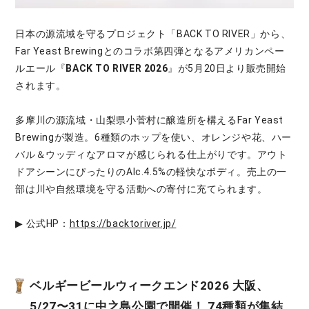
日本の源流域を守るプロジェクト「BACK TO RIVER」から、
Far Yeast Brewingとのコラボ第四弾となるアメリカンペー
ルエール『
BACK TO RIVER 2026
』が5月20日より販売開始
されます。
多摩川の源流域・山梨県小菅村に醸造所を構えるFar Yeast
Brewingが製造。6種類のホップを使い、オレンジや花、ハー
バル＆ウッディなアロマが感じられる仕上がりです。アウト
ドアシーンにぴったりのAlc.4.5%の軽快なボディ。売上の一
部は川や自然環境を守る活動への寄付に充てられます。
▶ 公式HP：
https://backtoriver.jp/
ベルギービールウィークエンド2026 大阪、
5/27〜31に中之島公園で開催！ 74種類が集結