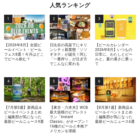
人気ランキング
【2026年8月】全国ビ
日比谷の高架下にキリ
【ビールカレンダー
ールイベント・ビール
ンシティ新業態「ソソ
2026年8月】いつもの
フェス8選！今月はどこ
ギタテ」が誕生！同じ
日常に、わたしとビー
でビール飲む？
「一番搾り」が注ぎ方
ルと。夏の暑さに乗っ
でこんなに変わる
て
【7月第5週】新商品＆
【東京・六本木】WCB
【8月第1週】新商品＆
ビールイベントまとめ
最大規模のビアレスト
ビールイベントまとめ
｜編集部が気になった
ラン「Instant
｜編集部が気になった
最新ビールニュース9選
Classic」がオープン！
最新ビールニュース6選
16種のビールと本格ア
メリカンを堪能