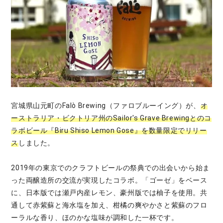
宮城県山元町のFalò Brewing（ファロブルーイング）が、
オ
ーストラリア・ビクトリア州のSailor's Grave Brewingとのコ
ラボビール『Biru Shiso Lemon Gose』を数量限定でリリー
ス
しました。
2019年の東京でのクラフトビールの祭典での出会いから始ま
った両醸造所の交流が実現したコラボ。「ゴーゼ」をベース
に、日本版では瀬戸内産レモン、豪州版では柚子を使用。共
通して赤紫蘇と海水塩を加え、柑橘の爽やかさと紫蘇のフロ
ーラルな香り、ほのかな塩味が調和した一杯です。