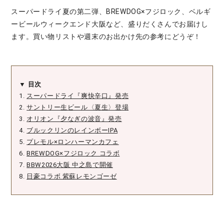
スーパードライ夏の第二弾、BREWDOG×フジロック、ベルギ
ービールウィークエンド大阪など、盛りだくさんでお届けし
ます。買い物リストや週末のお出かけ先の参考にどうぞ！
▼ 目次
1.
スーパードライ『爽快辛口』発売
2.
サントリー生ビール〈夏生〉登場
3.
オリオン『夕なぎの波音』発売
4.
ブルックリンのレインボーIPA
5.
プレモル×ロンハーマンカフェ
6.
BREWDOG×フジロック コラボ
7.
BBW2026大阪 中之島で開催
8.
日豪コラボ 紫蘇レモンゴーゼ