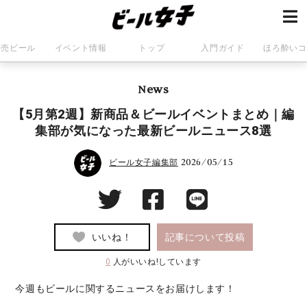
発売ビール
イベント情報
トップ
入門ガイド
ほろ酔いコ
News
【5月第2週】新商品＆ビールイベントまとめ｜編
集部が気になった最新ビールニュース8選
2026/05/15
ビール女子編集部
いいね！
記事について投稿
0
人がいいね!しています
今週もビールに関するニュースをお届けします！