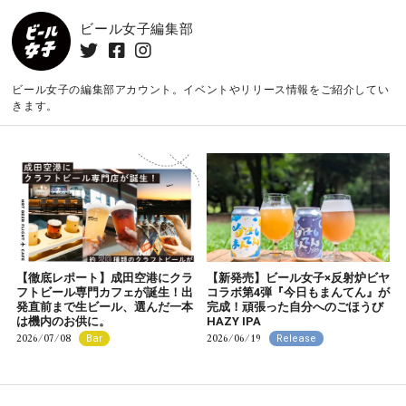
ビール女子編集部
ビール女子の編集部アカウント。イベントやリリース情報をご紹介してい
きます。
【徹底レポート】成田空港にクラ
【新発売】ビール女子×反射炉ビヤ
フトビール専門カフェが誕生！出
コラボ第4弾『今日もまんてん』が
発直前まで生ビール、選んだ一本
完成！頑張った自分へのごほうび
は機内のお供に。
HAZY IPA
2026/07/08
2026/06/19
Bar
Release