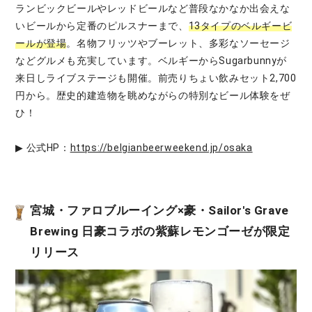
ランビックビールやレッドビールなど普段なかなか出会えな
いビールから定番のピルスナーまで、
13タイプのベルギービ
ールが登場
。名物フリッツやブーレット、多彩なソーセージ
などグルメも充実しています。ベルギーからSugarbunnyが
来日しライブステージも開催。前売りちょい飲みセット2,700
円から。歴史的建造物を眺めながらの特別なビール体験をぜ
ひ！
▶ 公式HP：
https://belgianbeerweekend.jp/osaka
宮城・ファロブルーイング×豪・Sailor's Grave
Brewing 日豪コラボの紫蘇レモンゴーゼが限定
リリース