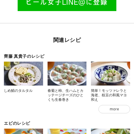
関連レシピ
齊藤 真貴子のレシピ
しめ鯖のタルタル
春菊と柿、生ハムとカ
簡単！モッツァレラと
ッテージチーズのひと
海老、枝豆の和風マヨ
くち生春巻き
和え
more
エビのレシピ