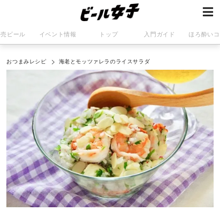
発売ビール
イベント情報
トップ
入門ガイド
ほろ酔いコ
おつまみレシピ
海老とモッツァレラのライスサラダ