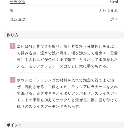
サラダ油
50ml
塩
ふたつまみ
コショウ
少々
作り方
1
エビは殻と背ワタを取り、塩と片栗粉（分量外）をまぶし
て揉み込み、流水で洗い流す。湯を沸かして塩少々（分量
外）を入れエビが色付くまで茹で、とりだして水気をおさ
える。モッツァレラチーズはひと口大に手でちぎる。
2
ボウルにドレッシングの材料を入れて泡立て器でよく混
ぜ、乳化させる。ご飯とエビ、モッツアレラチーズを入れ
て混ぜる。赤タマネギとイタリアンパセリ、スライスアー
モンドの半量も加えてサックリと混ぜる。器に盛り付けて
残りのスライスアーモンドをちらす。
ポイント