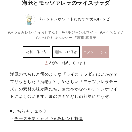
海老とモッツァレラのライスサラダ
ベルジャンホワイト
におすすめのレシピ
#おつまみレシピ
#おもてなし
#ベルジャンホワイト
#おうち女子会
#さっぱり
#ヘルシー
#齊藤 真貴子
材料・作り方
レシピ保存
コメント・シェ
8
人がいいね!しています
ア
洋風のちらし寿司のような『ライスサラダ』はいかが？
プリッとした『海老』や、やさしい『モッツァレラチー
ズ』の素材の味が際だち、さわやかなベルジャンホワイ
トによく合います。夏のおもてなしの前菜にどうぞ。
■こちらもチェック
・
チーズを使ったおつまみレシピ特集