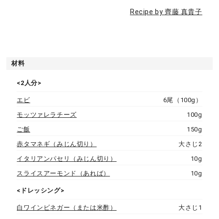
Recipe by 齊藤 真貴子
材料
<2人分>
エビ
6尾（100g）
モッツァレラチーズ
100g
ご飯
150g
赤タマネギ（みじん切り）
大さじ2
イタリアンパセリ（みじん切り）
10g
スライスアーモンド（あれば）
10g
<ドレッシング>
白ワインビネガー（または米酢）
大さじ1